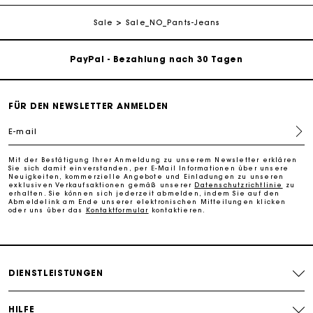
Kostenlose Lieferung innerhalb von 2-3 Tagen
Sale
Sale_NO_Pants-Jeans
PayPal - Bezahlung nach 30 Tagen
Kostenlose Umtausch & Rücksendung
FÜR DEN NEWSLETTER ANMELDEN
Die Maje-Geschenkkarte: Die beste Möglichkeit, das
E-mail
perfekte Geschenk zu machen
Mit der Bestätigung Ihrer Anmeldung zu unserem Newsletter erklären
Sie sich damit einverstanden, per E-Mail Informationen über unsere
Kostenlose Lieferung innerhalb von 2-3 Tagen
Neuigkeiten, kommerzielle Angebote und Einladungen zu unseren
exklusiven Verkaufsaktionen gemäß unserer
Datenschutzrichtlinie
zu
erhalten. Sie können sich jederzeit abmelden, indem Sie auf den
Abmeldelink am Ende unserer elektronischen Mitteilungen klicken
oder uns über das
Kontaktformular
kontaktieren.
PayPal - Bezahlung nach 30 Tagen
Kostenlose Umtausch & Rücksendung
DIENSTLEISTUNGEN
Die Maje-Geschenkkarte: Die beste Möglichkeit, das
perfekte Geschenk zu machen
HILFE