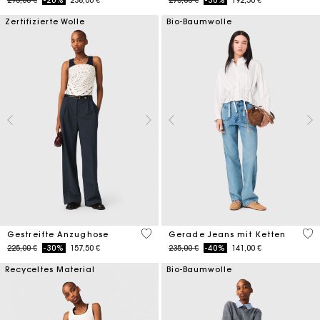
295,00 €
-20%
236,00 €
275,00 €
-30%
192,50 €
Zertifizierte Wolle
Bio-Baumwolle
5 out of 5 Customer Rating
4,3
Gestreifte Anzughose
Gerade Jeans mit Ketten
Price reduced from
to
Price reduced from
to
225,00 €
-30%
157,50 €
235,00 €
-40%
141,00 €
Recyceltes Material
Bio-Baumwolle