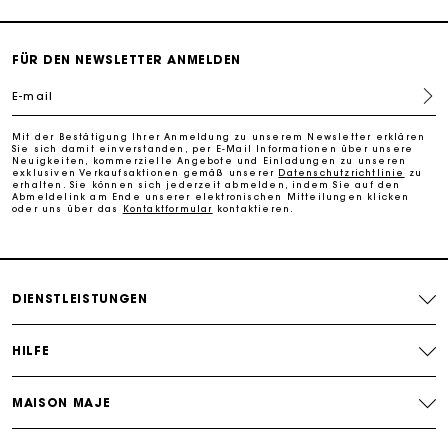
Kostenlose Umtausch & Rücksendung
FÜR DEN NEWSLETTER ANMELDEN
Die Maje-Geschenkkarte: Die beste Möglichkeit, das
E-mail
perfekte Geschenk zu machen
Mit der Bestätigung Ihrer Anmeldung zu unserem Newsletter erklären
Sie sich damit einverstanden, per E-Mail Informationen über unsere
Kostenlose Lieferung innerhalb von 2-3 Tagen
Neuigkeiten, kommerzielle Angebote und Einladungen zu unseren
exklusiven Verkaufsaktionen gemäß unserer
Datenschutzrichtlinie
zu
erhalten. Sie können sich jederzeit abmelden, indem Sie auf den
Abmeldelink am Ende unserer elektronischen Mitteilungen klicken
oder uns über das
Kontaktformular
kontaktieren.
PayPal - Bezahlung nach 30 Tagen
Kostenlose Umtausch & Rücksendung
DIENSTLEISTUNGEN
Die Maje-Geschenkkarte: Die beste Möglichkeit, das
perfekte Geschenk zu machen
HILFE
MAISON MAJE