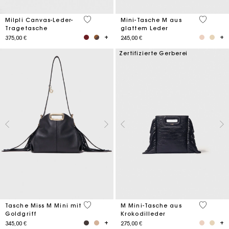
3,1 out of 5 Customer Rating
4,1 out o
Milpli Canvas-Leder-
Mini-Tasche M aus
Tragetasche
glattem Leder
375,00 €
245,00 €
Zertifizierte Gerberei
3,6 out of 5 Customer Rating
5 out of 
Tasche Miss M Mini mit
M Mini-Tasche aus
Goldgriff
Krokodilleder
345,00 €
275,00 €