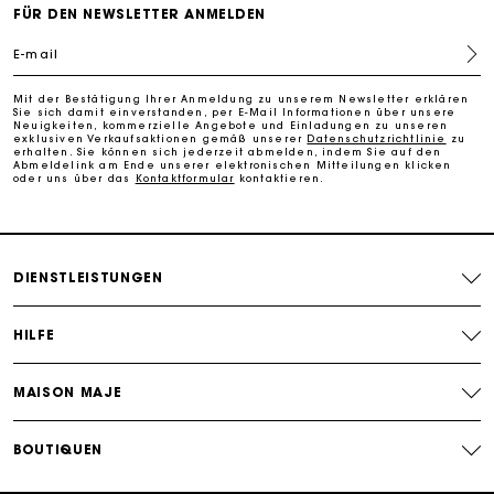
Kostenlose Umtausch & Rücksendung
die Stärke von Maje: Frauen befähigen, zu tun was sie wollen
FÜR DEN NEWSLETTER ANMELDEN
und zu sein wer sie möchten. Damit sie sich Gehör verschaffen
und frei
Die Maje-Geschenkkarte: Die beste Möglichkeit, das
E-mail
perfekte Geschenk zu machen
Mit der Bestätigung Ihrer Anmeldung zu unserem Newsletter erklären
Sie sich damit einverstanden, per E-Mail Informationen über unsere
Kostenlose Lieferung innerhalb von 2-3 Tagen
Neuigkeiten, kommerzielle Angebote und Einladungen zu unseren
exklusiven Verkaufsaktionen gemäß unserer
Datenschutzrichtlinie
zu
erhalten. Sie können sich jederzeit abmelden, indem Sie auf den
Abmeldelink am Ende unserer elektronischen Mitteilungen klicken
oder uns über das
Kontaktformular
kontaktieren.
PayPal - Bezahlung nach 30 Tagen
Kostenlose Umtausch & Rücksendung
DIENSTLEISTUNGEN
Die Maje-Geschenkkarte: Die beste Möglichkeit, das
perfekte Geschenk zu machen
HILFE
MAISON MAJE
BOUTIQUEN