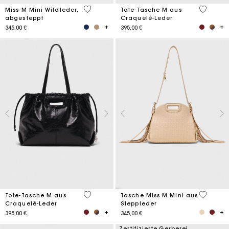
5 out of 5 Customer Rating
3,7 out o
Miss M Mini Wildleder,
Tote-Tasche M aus
abgesteppt
Craquelé-Leder
345,00 €
395,00 €
3,6 out of 5 Customer Rating
3,9 out o
Tote-Tasche M aus
Tasche Miss M Mini aus
Craquelé-Leder
Steppleder
395,00 €
345,00 €
Zertifizierte Gerberei