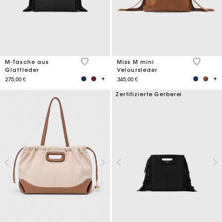
3,6 out of 5 Customer Rating
3,6 out o
M-Tasche aus
Miss M mini
Glattleder
Veloursleder
275,00 €
345,00 €
Zertifizierte Gerberei