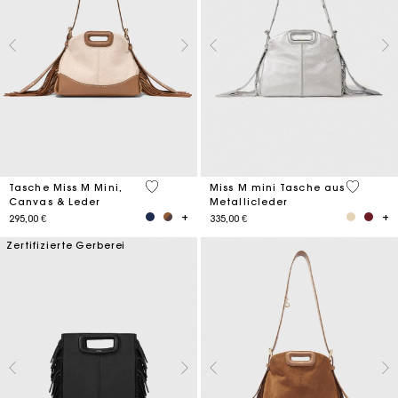
4,2 out of 5 Customer Rating
4 out of 
Tasche Miss M Mini,
Miss M mini Tasche aus
Canvas & Leder
Metallicleder
295,00 €
335,00 €
Zertifizierte Gerberei