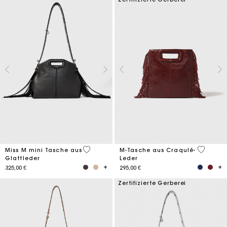
5 out of 5 Customer Rating
3,1 out o
Miss M mini Tasche aus
M-Tasche aus Craqulé-
Glattleder
Leder
325,00 €
295,00 €
Zertifizierte Gerberei