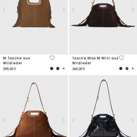
5 out of 5 Customer Rating
5 out of 
M Tasche aus
Tasche Miss M Mini aus
Wildleder
Wildleder
295,00 €
345,00 €