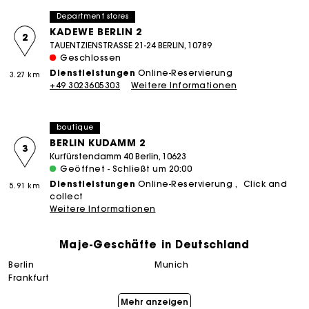
Department stores
KADEWE BERLIN 2
2
TAUENTZIENSTRASSE 21-24 BERLIN, 10789
Geschlossen
Dienstleistungen
Online-Reservierung
3.27 km
+49 3023605303
Weitere Informationen
boutique
BERLIN KUDAMM 2
3
Kurfürstendamm 40 Berlin, 10623
Geöffnet - Schließt um 20:00
Dienstleistungen
Online-Reservierung
Click and
5.91 km
collect
Weitere Informationen
Maje-Geschäfte in Deutschland
berlin
munich
Die Maje-Geschenkkarte: Die beste Möglichkeit, das
perfekte Geschenk zu machen
frankfurt
Mehr anzeigen