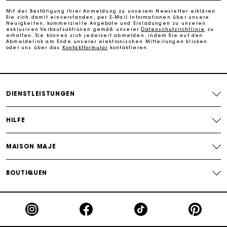
Mit der Bestätigung Ihrer Anmeldung zu unserem Newsletter erklären
Sie sich damit einverstanden, per E-Mail Informationen über unsere
Kostenlose Lieferung innerhalb von 2-3 Tagen
Neuigkeiten, kommerzielle Angebote und Einladungen zu unseren
exklusiven Verkaufsaktionen gemäß unserer
Datenschutzrichtlinie
zu
erhalten. Sie können sich jederzeit abmelden, indem Sie auf den
Abmeldelink am Ende unserer elektronischen Mitteilungen klicken
oder uns über das
Kontaktformular
kontaktieren.
PayPal - Bezahlung nach 30 Tagen
Kostenlose Umtausch & Rücksendung
DIENSTLEISTUNGEN
Die Maje-Geschenkkarte: Die beste Möglichkeit, das
perfekte Geschenk zu machen
HILFE
MAISON MAJE
BOUTIQUEN