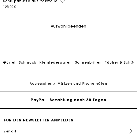
3,3 out of 5 Customer Rating
Schlupfmütze aus Yakwolle
125,00 €
Auswahl beenden
Gürtel
Schmuck
Kleinlederwaren
Sonnenbrillen
Tücher & Schals
Die Maje-Geschenkkarte: Die beste Möglichkeit, das
perfekte Geschenk zu machen
Kostenlose Lieferung innerhalb von 2-3 Tagen
Accessoires
Mützen und Fischerhüten
PayPal - Bezahlung nach 30 Tagen
Kostenlose Umtausch & Rücksendung
FÜR DEN NEWSLETTER ANMELDEN
Die Maje-Geschenkkarte: Die beste Möglichkeit, das
E-mail
perfekte Geschenk zu machen