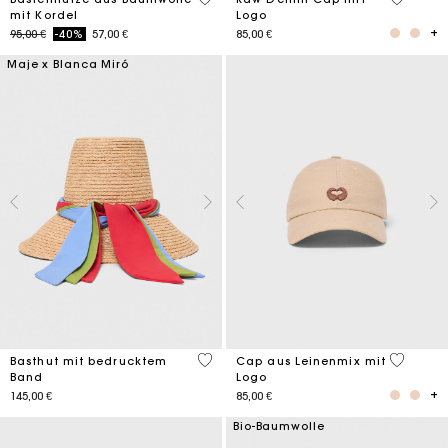
mit Kordel
Logo
Price reduced from
to
95,00 €
-40%
57,00 €
85,00 €
Maje x Blanca Miró
5 out of 5 Customer Rating
3,7 out o
Basthut mit bedrucktem
Cap aus Leinenmix mit
Band
Logo
145,00 €
85,00 €
Bio-Baumwolle