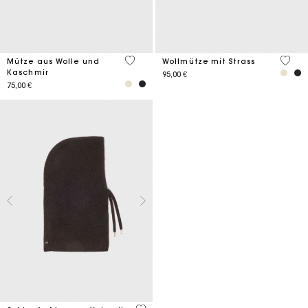
4,1 out of 5 Customer Rating
4,2 ou
Mütze aus Wolle und
Wollmütze mit Strass
Kaschmir
95,00 €
75,00 €