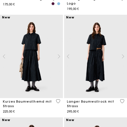
Logo
175,00 €
195,00 €
New
New
3,5 out of 5 Customer Rating
4,8
Kurzes Baumwollhemd mit
Langer Baumwollrock mit
Strass
Strass
225,00 €
295,00 €
New
New