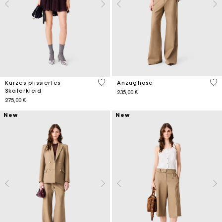
3,6 out of 5 Customer Rating
5 o
Kurzes plissiertes
Anzughose
Skaterkleid
235,00 €
275,00 €
New
New