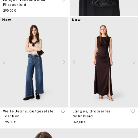
Plisseekleid
295,00 €
New
New
5 out of 5 Customer Rating
5 o
Weite Jeans, aufgesetzte
Langes, drapiertes
Taschen
Satinkleid
195,00 €
325,00 €