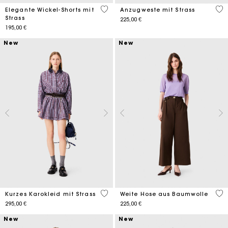
5 out of 5 Customer Rating
4 o
Elegante Wickel-Shorts mit
Anzugweste mit Strass
Strass
225,00 €
195,00 €
New
New
3,3 out of 5 Customer Rating
5 o
Kurzes Karokleid mit Strass
Weite Hose aus Baumwolle
295,00 €
225,00 €
New
New