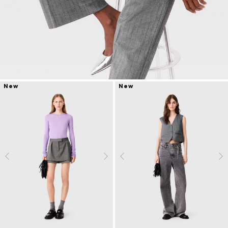
New
New