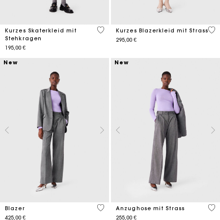
5 out of 5 Customer Rating
5 o
Kurzes Skaterkleid mit
Kurzes Blazerkleid mit Strass
Stehkragen
295,00 €
195,00 €
New
New
3,4 out of 5 Customer Rating
3,5
Blazer
Anzughose mit Strass
425,00 €
255,00 €