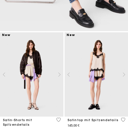
New
New
4,5 out of 5 Customer Rating
4 o
Satin-Shorts mit
Satintop mit Spitzendetails
Spitzendetails
145,00 €