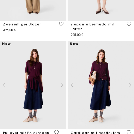
4,9 out of 5 Customer Rating
3,7
Zweireihiger Blazer
Elegante Bermuda mit
Falten
395,00 €
225,00 €
New
New
3,6 out of 5 Customer Rating
5 o
Pullover mit Polokragen
Cardigan mit gesticktem