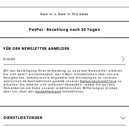
New In
New in this week
PayPal - Bezahlung nach 30 Tagen
Kostenlose Umtausch & Rücksendung
Die Maje-Geschenkkarte: Die beste Möglichkeit, das
FÜR DEN NEWSLETTER ANMELDEN
perfekte Geschenk zu machen
E-mail
Kostenlose Lieferung innerhalb von 2-3 Tagen
Mit der Bestätigung Ihrer Anmeldung zu unserem Newsletter erklären
Sie sich damit einverstanden, per E-Mail Informationen über unsere
Neuigkeiten, kommerzielle Angebote und Einladungen zu unseren
PayPal - Bezahlung nach 30 Tagen
exklusiven Verkaufsaktionen gemäß unserer
Datenschutzrichtlinie
zu
erhalten. Sie können sich jederzeit abmelden, indem Sie auf den
Abmeldelink am Ende unserer elektronischen Mitteilungen klicken
oder uns über das
Kontaktformular
kontaktieren.
Kostenlose Umtausch & Rücksendung
Die Maje-Geschenkkarte: Die beste Möglichkeit, das
perfekte Geschenk zu machen
DIENSTLEISTUNGEN