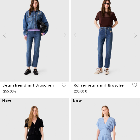
5 out of 5 Customer Rating
4,4
Jeanshemd mit Broschen
Röhrenjeans mit Brosche
255,00 €
235,00 €
New
New