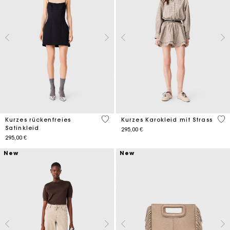
3,5 out of 5 Customer Rating
4 o
Kurzes rückenfreies
Kurzes Karokleid mit Strass
Satinkleid
295,00 €
295,00 €
New
New