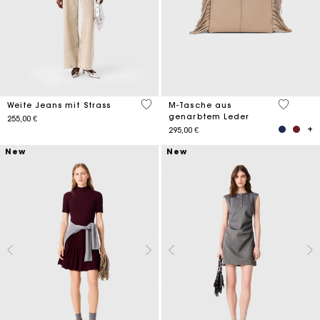
5 out of 5 Customer Rating
4,1 out o
Weite Jeans mit Strass
M-Tasche aus
genarbtem Leder
255,00 €
295,00 €
New
New