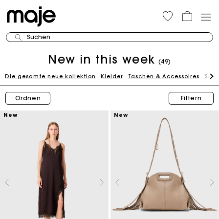
Suchen
New in this week
(49)
Die gesamte neue kollektion
Kleider
Taschen & Accessoires
Sch
Ordnen
Filtern
New
New