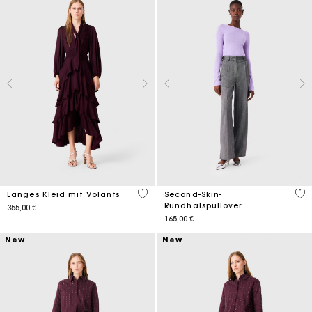
4,3 out of 5 Customer Rating
4,7
Langes Kleid mit Volants
Second-Skin-
Rundhalspullover
355,00 €
165,00 €
New
New