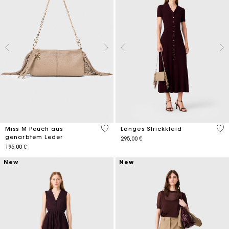
4,7 out of 5 Customer Rating
5 o
Miss M Pouch aus
Langes Strickkleid
genarbtem Leder
295,00 €
195,00 €
New
New