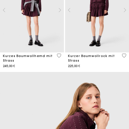
3,2 out of 5 Customer Rating
5 o
Kurzes Baumwollhemd mit
Kurzer Baumwollrock mit
Strass
Strass
245,00 €
225,00 €