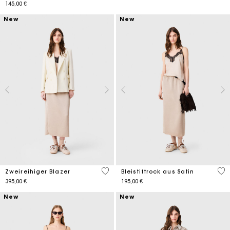
145,00 €
New
New
5 out of 5 Customer Rating
3,4
Zweireihiger Blazer
Bleistiftrock aus Satin
395,00 €
195,00 €
New
New