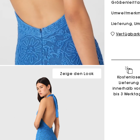
Größenleitf
Umweltmerk
M Tasche
Milpli Tasche
Lieferung, 
Verfügbark
Second H
Schuhe
Entdecke
Entdecke
Zeige den Look
Kostenlos
Lieferung
innerhalb vo
bis 3 Werkta