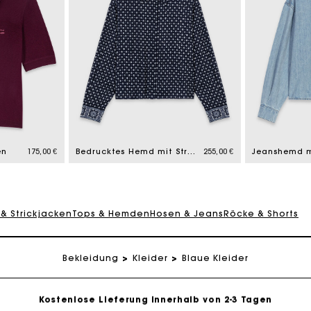
en
175,00 €
Bedrucktes Hemd mit Strass
255,00 €
Jeanshemd m
 & Strickjacken
Tops & Hemden
Hosen & Jeans
Röcke & Shorts
eschenkkarte: Die beste Möglichkeit, das perfekte Geschen
Bekleidung
Kleider
Blaue Kleider
Kostenlose Lieferung innerhalb von 2-3 Tagen