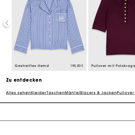
20%
d from
,00 €
Gestreiftes Hemd
195,00 €
Pullover mit Polokrag
Zu entdecken
Alles sehen
Kleider
Taschen
Mäntel
Blazers & Jacken
Pullover
Die Maje-G