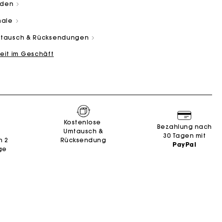
aden
male
Umtausch & Rücksendungen
eit im Geschäft
and
Summer Suitcase
Miss M Tasche
Kleider
Unsere engagements
Accessoires
n
n
Entdecken
Entdecken
Entdecken
Entdecken
Entdecken
e
Kostenlose
Bezahlung nach
Umtausch &
30 Tagen mit
n 2
Rücksendung
PayPal
ge