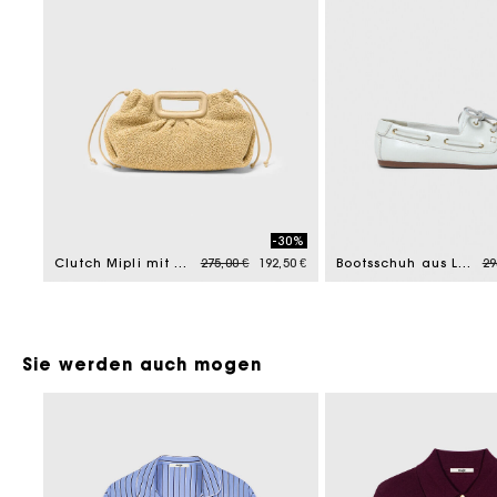
-30%
Price reduced from
to
Pr
Clutch Mipli mit Bouclé-Effekt
275,00 €
192,50 €
Bootsschuh aus Leder
29
Sie werden auch mogen