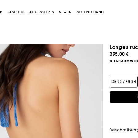
R
TASCHEN
ACCESSOIRES
NEW IN
SECOND HAND
Langes rüc
395,00 €
BIO-BAUMWOL
DE 32 / FR 34
Miss M Tasche
Miss M Pouch Tasche
Beschreibun