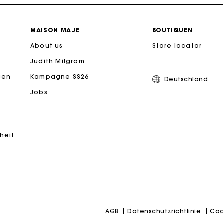
PayPal - Bezahlung nach 30 Tagen
MAISON MAJE
BOUTIQUEN
About us
Kostenlose Umtausch & Rücksendung
Store locator
Judith Milgrom
eschenkkarte: Die beste Möglichkeit, das perfekte Geschen
gen
Kampagne SS26
Deutschland
Jobs
Kostenlose Lieferung innerhalb von 2-3 Tagen
PayPal - Bezahlung nach 30 Tagen
iheit
Kostenlose Umtausch & Rücksendung
eschenkkarte: Die beste Möglichkeit, das perfekte Geschen
Datenschutzrichtlinie
Coo
AGB