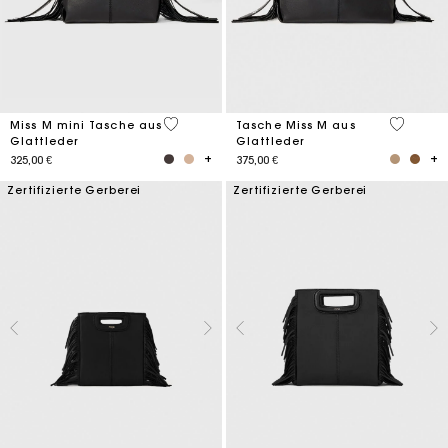
5 out of 5 Customer Rating
5 out of 
Miss M mini Tasche aus
Tasche Miss M aus
Glattleder
Glattleder
325,00 €
375,00 €
Zertifizierte Gerberei
Zertifizierte Gerberei