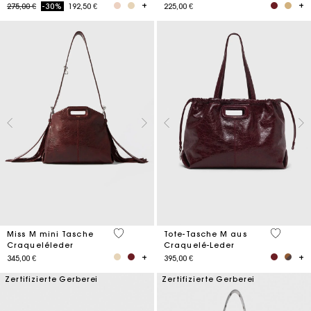
Price reduced from
to
275,00 €
-30%
192,50 €
225,00 €
3,3 out of 5 Customer Rating
3,7 out o
Miss M mini Tasche
Tote-Tasche M aus
Craqueléleder
Craquelé-Leder
345,00 €
395,00 €
Zertifizierte Gerberei
Zertifizierte Gerberei