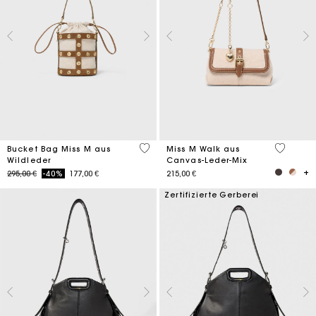
5 out of 5 Customer Rating
3,3 out o
Bucket Bag Miss M aus
Miss M Walk aus
Wildleder
Canvas-Leder-Mix
Price reduced from
to
295,00 €
-40%
177,00 €
215,00 €
Zertifizierte Gerberei