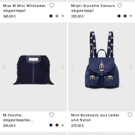
5 out of 5 Customer Rating
5 out of 
Miss M Mini Wildleder,
Milpli Gazette Velours
abgesteppt
abgesteppt
345,00 €
325,00 €
5 out of 5 Customer Rating
5 o
M-Tasche,
Mini-Rucksack aus Leder
abgestepptes
und Nylon
Wildleder
295,00 €
275,00 €