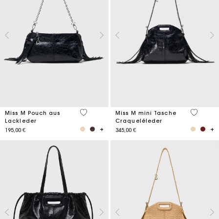
3,8 out of 5 Customer Rating
3,2 out o
Miss M Pouch aus
Miss M mini Tasche
Lackleder
Craqueléleder
195,00 €
345,00 €