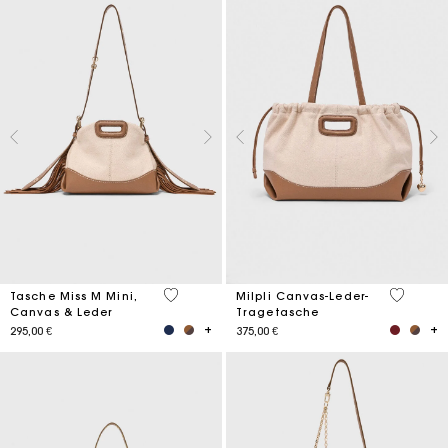
4,2 out of 5 Customer Rating
3,1 out o
Tasche Miss M Mini,
Milpli Canvas-Leder-
Canvas & Leder
Tragetasche
295,00 €
375,00 €