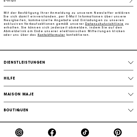
E-mail
Kostenlose Umtausch & Rücksendung
Mit der Bestätigung Ihrer Anmeldung zu unserem Newsletter erklären
Sie sich damit einverstanden, per E-Mail Informationen über unsere
Neuigkeiten, kommerzielle Angebote und Einladungen zu unseren
Die Maje-Geschenkkarte: Die beste Möglichkeit, das
exklusiven Verkaufsaktionen gemäß unserer
Datenschutzrichtlinie
zu
perfekte Geschenk zu machen
erhalten. Sie können sich jederzeit abmelden, indem Sie auf den
Abmeldelink am Ende unserer elektronischen Mitteilungen klicken
oder uns über das
Kontaktformular
kontaktieren.
DIENSTLEISTUNGEN
HILFE
MAISON MAJE
BOUTIQUEN