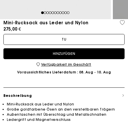
1
2
3
4
5
6
7
8
9
10
11
Mini-Rucksack aus Leder und Nylon
275,00 €
TU
HINZUFÜGEN
Verfügbarkeit im Geschäft
Voraussichtliches Lieferdatum
: 08. Aug - 10. Aug
Beschreibung
Mini-Rucksack aus Leder und Nylon
Große goldfarbene Ösen an den verstellbaren Trägern
Außentaschen mit Überschlag und Metallschnallen
Ledergriff und Magnetverschluss