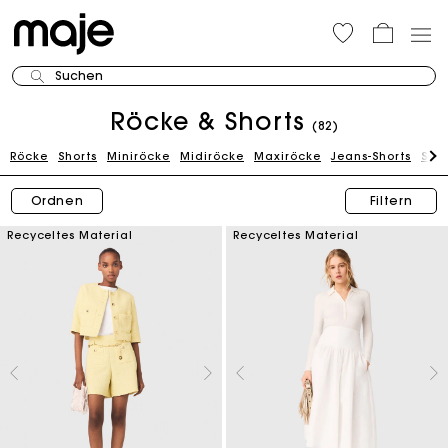
Suchen
Röcke & Shorts
(82)
Röcke
Shorts
Miniröcke
Midiröcke
Maxiröcke
Jeans-Shorts
Stri
Ordnen
Filtern
Recyceltes Material
Recyceltes Material