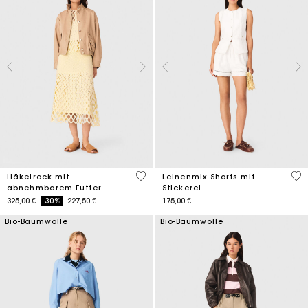
5 out of 5 Customer Rating
5 o
Häkelrock mit
Leinenmix-Shorts mit
abnehmbarem Futter
Stickerei
Price reduced from
to
325,00 €
-30%
227,50 €
175,00 €
Bio-Baumwolle
Bio-Baumwolle