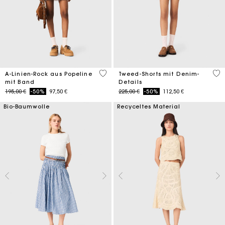
3,3 out of 5 Customer Rating
3,2
A-Linien-Rock aus Popeline
Tweed-Shorts mit Denim-
mit Band
Details
Price reduced from
to
Price reduced from
to
195,00 €
-50%
97,50 €
225,00 €
-50%
112,50 €
Bio-Baumwolle
Recyceltes Material