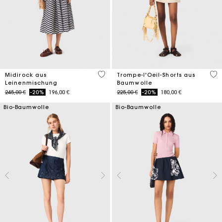
5 out of 5 Customer Rating
5 o
Midirock aus
Trompe-l'Oeil-Shorts aus
Leinenmischung
Baumwolle
Price reduced from
to
Price reduced from
to
245,00 €
-20%
196,00 €
225,00 €
-20%
180,00 €
Bio-Baumwolle
Bio-Baumwolle