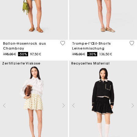
5 out of 5 Customer Rating
4,6
Ballon-Hosenrock aus
Trompe-l'Œil-Shorts
Chambray
Leinenmischung
Price reduced from
to
Price reduced from
to
195,00 €
-50%
97,50 €
195,00 €
-30%
136,50 €
Zertifizierte Viskose
Recyceltes Material