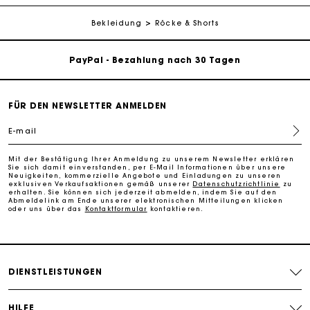
Kostenlose Lieferung innerhalb von 2-3 Tagen
Bekleidung
Röcke & Shorts
PayPal - Bezahlung nach 30 Tagen
Kostenlose Umtausch & Rücksendung
FÜR DEN NEWSLETTER ANMELDEN
Die Maje-Geschenkkarte: Die beste Möglichkeit, das
perfekte Geschenk zu machen
E-mail
Mit der Bestätigung Ihrer Anmeldung zu unserem Newsletter erklären
Kostenlose Lieferung innerhalb von 2-3 Tagen
Sie sich damit einverstanden, per E-Mail Informationen über unsere
Neuigkeiten, kommerzielle Angebote und Einladungen zu unseren
exklusiven Verkaufsaktionen gemäß unserer
Datenschutzrichtlinie
zu
erhalten. Sie können sich jederzeit abmelden, indem Sie auf den
PayPal - Bezahlung nach 30 Tagen
Abmeldelink am Ende unserer elektronischen Mitteilungen klicken
oder uns über das
Kontaktformular
kontaktieren.
Kostenlose Umtausch & Rücksendung
DIENSTLEISTUNGEN
Die Maje-Geschenkkarte: Die beste Möglichkeit, das
perfekte Geschenk zu machen
HILFE