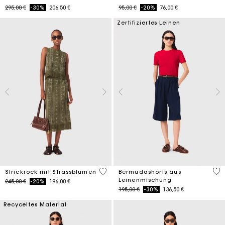
Price reduced from
to
Price reduced from
to
295,00 €
-30%
206,50 €
95,00 €
-20%
76,00 €
Zertifiziertes Leinen
4,2 out of 5 Customer Rating
5 o
Strickrock mit Strassblumen
Bermudashorts aus
Leinenmischung
Price reduced from
to
245,00 €
-20%
196,00 €
Price reduced from
to
195,00 €
-30%
136,50 €
Recyceltes Material