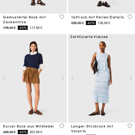
5 out of 5 Customer Rating
4,7
Gemusterter Rock mit
Taftrock mit Perlen-Details
Zackenlitze
Price reduced from
to
225,00 €
-40%
135,00 €
Price reduced from
to
195,00 €
-40%
117,00 €
Zertifizierte Viskose
3,7 out of 5 Customer Rating
4,1
Kurzer Rock aus Wildleder
Langer Strickrock mit
Volants
Price reduced from
to
345,00 €
-40%
207,00 €