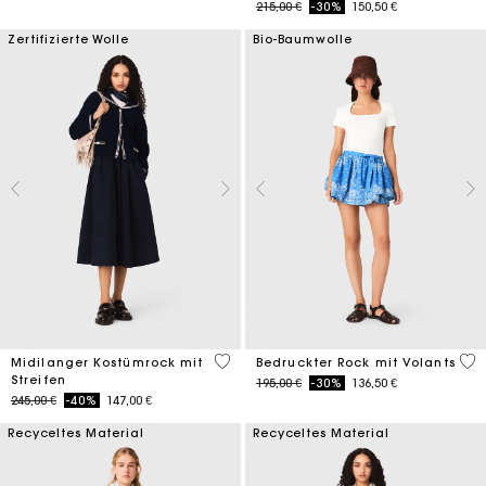
Price reduced from
to
215,00 €
-30%
150,50 €
Zertifizierte Wolle
Bio-Baumwolle
4,5 out of 5 Customer Rating
3,7
Midilanger Kostümrock mit
Bedruckter Rock mit Volants
Streifen
Price reduced from
to
195,00 €
-30%
136,50 €
Price reduced from
to
245,00 €
-40%
147,00 €
Recyceltes Material
Recyceltes Material