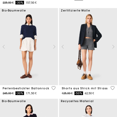
Price reduced from
to
225,00 €
-30%
157,50 €
Bio-Baumwolle
Zertifizierte Wolle
5 out of 5 Customer Rating
5 o
Perlenbestickter Ballonrock
Shorts aus Strick mit Strass
Price reduced from
to
Price reduced from
to
245,00 €
-30%
171,50 €
125,00 €
-50%
62,50 €
Bio-Baumwolle
Recyceltes Material