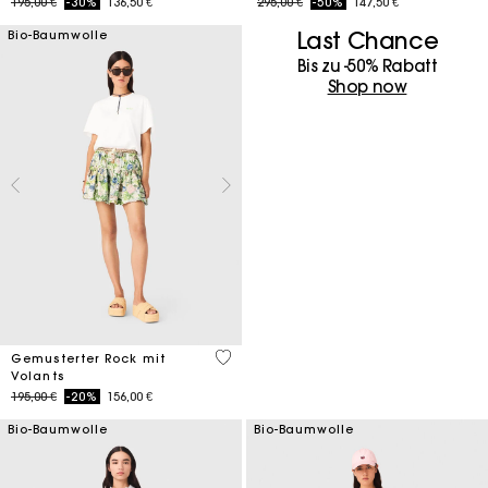
Price reduced from
to
Price reduced from
to
195,00 €
-30%
136,50 €
295,00 €
-50%
147,50 €
Last Chance
Bio-Baumwolle
Bis zu -50% Rabatt
Shop now
4,8 out of 5 Customer Rating
Gemusterter Rock mit
Volants
Price reduced from
to
195,00 €
-20%
156,00 €
Bio-Baumwolle
Bio-Baumwolle