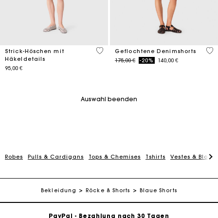
4,2 out of 5 Customer Rating
4,9
Strick-Höschen mit
Geflochtene Denimshorts
Häkeldetails
Price reduced from
to
175,00 €
-20%
140,00 €
95,00 €
Auswahl beenden
Robes
Pulls & Cardigans
Tops & Chemises
Tshirts
Vestes & Blous
Die Maje-Geschenkkarte: Die beste Möglichkeit, das
perfekte Geschenk zu machen
Kostenlose Lieferung innerhalb von 2-3 Tagen
Bekleidung
Röcke & Shorts
Blaue Shorts
PayPal - Bezahlung nach 30 Tagen