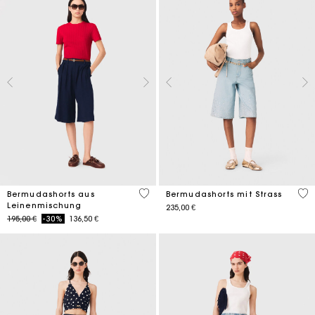
5 out of 5 Customer Rating
5 o
Bermudashorts aus
Bermudashorts mit Strass
Leinenmischung
235,00 €
Price reduced from
to
195,00 €
-30%
136,50 €