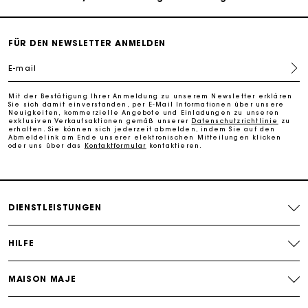
Kostenlose Umtausch & Rücksendung
FÜR DEN NEWSLETTER ANMELDEN
Die Maje-Geschenkkarte: Die beste Möglichkeit, das
E-mail
perfekte Geschenk zu machen
Mit der Bestätigung Ihrer Anmeldung zu unserem Newsletter erklären
Sie sich damit einverstanden, per E-Mail Informationen über unsere
Kostenlose Lieferung innerhalb von 2-3 Tagen
Neuigkeiten, kommerzielle Angebote und Einladungen zu unseren
exklusiven Verkaufsaktionen gemäß unserer
Datenschutzrichtlinie
zu
erhalten. Sie können sich jederzeit abmelden, indem Sie auf den
Abmeldelink am Ende unserer elektronischen Mitteilungen klicken
oder uns über das
Kontaktformular
kontaktieren.
PayPal - Bezahlung nach 30 Tagen
Kostenlose Umtausch & Rücksendung
DIENSTLEISTUNGEN
Die Maje-Geschenkkarte: Die beste Möglichkeit, das
perfekte Geschenk zu machen
HILFE
MAISON MAJE