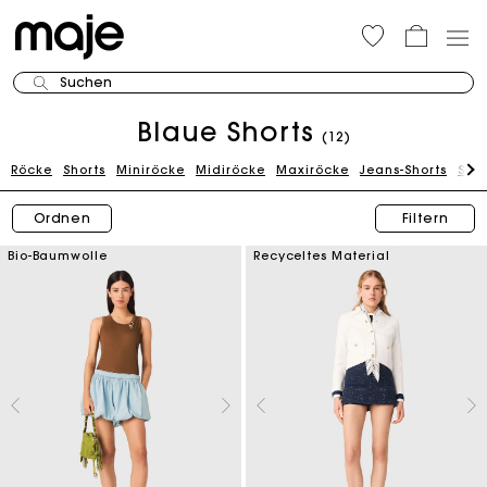
Suchen
Blaue Shorts
(12)
Röcke
Shorts
Miniröcke
Midiröcke
Maxiröcke
Jeans-Shorts
Stri
Ordnen
Filtern
Bio-Baumwolle
Recyceltes Material