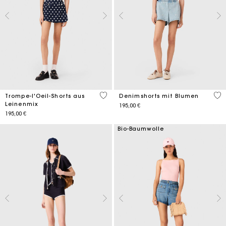
3,5 out of 5 Customer Rating
4,2
Trompe-l'Oeil-Shorts aus
Denimshorts mit Blumen
Leinenmix
195,00 €
195,00 €
Bio-Baumwolle