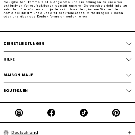
Neuigkeiten, kommerzielle Angebote und Einladungen zu unseren
Die Maje-Geschenkkarte: Die beste Möglichkeit, das
exklusiven Verkaufsaktionen gemäß unserer
Datenschutzrichtlinie
zu
perfekte Geschenk zu machen
erhalten. Sie können sich jederzeit abmelden, indem Sie auf den
Abmeldelink am Ende unserer elektronischen Mitteilungen klicken
oder uns über das
Kontaktformular
kontaktieren.
DIENSTLEISTUNGEN
HILFE
MAISON MAJE
BOUTIQUEN
Deutschland