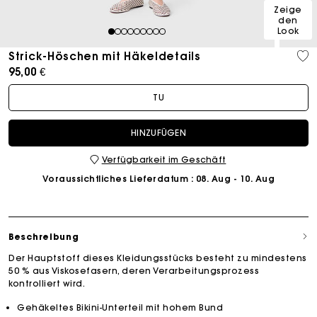
Zeige
den
Look
1
2
3
4
5
6
7
8
9
Strick-Höschen mit Häkeldetails
95,00 €
TU
HINZUFÜGEN
Verfügbarkeit im Geschäft
Voraussichtliches Lieferdatum
: 08. Aug - 10. Aug
Beschreibung
Der Hauptstoff dieses Kleidungsstücks besteht zu mindestens
50 % aus Viskosefasern, deren Verarbeitungsprozess
kontrolliert wird.
Gehäkeltes Bikini-Unterteil mit hohem Bund