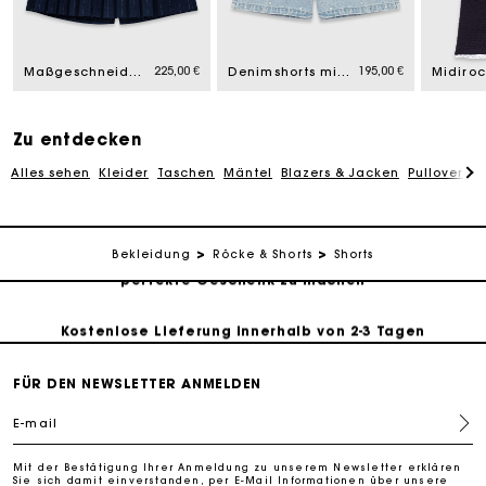
Die Maje-Geschenkkarte: Die beste Möglichkeit, das
perfekte Geschenk zu machen
225,00 €
195,00 €
Maßgeschneiderte Shorts mit Lurex
Denimshorts mit Blumen
Kostenlose Lieferung innerhalb von 2-3 Tagen
Zu entdecken
PayPal - Bezahlung nach 30 Tagen
Alles sehen
Kleider
Taschen
Mäntel
Blazers & Jacken
Pullover & 
Kostenlose Umtausch & Rücksendung
Die Maje-Geschenkkarte: Die beste Möglichkeit, das
Bekleidung
Röcke & Shorts
Shorts
perfekte Geschenk zu machen
Kostenlose Lieferung innerhalb von 2-3 Tagen
FÜR DEN NEWSLETTER ANMELDEN
PayPal - Bezahlung nach 30 Tagen
E-mail
Kostenlose Umtausch & Rücksendung
Mit der Bestätigung Ihrer Anmeldung zu unserem Newsletter erklären
Sie sich damit einverstanden, per E-Mail Informationen über unsere