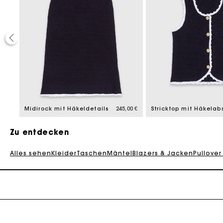
,00 €
Midirock mit Häkeldetails
245,00 €
Zu entdecken
Alles sehen
Kleider
Taschen
Mäntel
Blazers & Jacken
Pullover
Die Maje-G