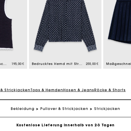
Stricktop mit Häkelabschlüssen
195,00 €
Bedrucktes Hemd mit Strass
255,00 €
 & Strickjacken
Tops & Hemden
Hosen & Jeans
Röcke & Shorts
eschenkkarte: Die beste Möglichkeit, das perfekte Geschen
Bekleidung
Pullover & Strickjacken
Strickjacken
Kostenlose Lieferung innerhalb von 2-3 Tagen