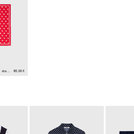
Gepunktetes Bandana aus Baumwolle
85,00 €