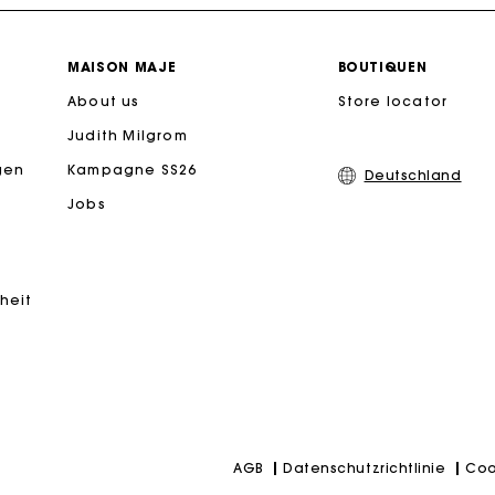
PayPal - Bezahlung nach 30 Tagen
MAISON MAJE
BOUTIQUEN
About us
Kostenlose Umtausch & Rücksendung
Store locator
Judith Milgrom
eschenkkarte: Die beste Möglichkeit, das perfekte Geschen
gen
Kampagne SS26
Deutschland
Jobs
Kostenlose Lieferung innerhalb von 2-3 Tagen
PayPal - Bezahlung nach 30 Tagen
iheit
Kostenlose Umtausch & Rücksendung
eschenkkarte: Die beste Möglichkeit, das perfekte Geschen
Datenschutzrichtlinie
Coo
AGB