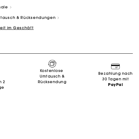
male
Umtausch & Rücksendungen
eit im Geschäft
and
Summer Suitcase
Miss M Tasche
Kleider
Unsere engagements
Accessoires
n
n
Entdecken
Entdecken
Entdecken
Entdecken
Entdecken
e
Kostenlose
Bezahlung nach
Umtausch &
30 Tagen mit
n 2
Rücksendung
PayPal
ge