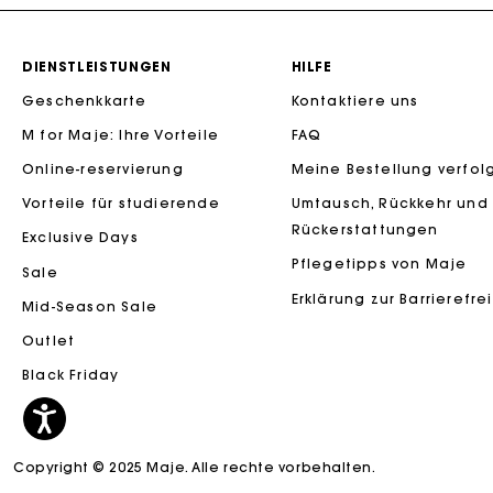
DIENSTLEISTUNGEN
HILFE
Geschenkkarte
Kontaktiere uns
M for Maje: Ihre Vorteile
FAQ
Die Maje-G
Online-reservierung
Meine Bestellung verfol
Vorteile für studierende
Umtausch, Rückkehr und
Rückerstattungen
Exclusive Days
Pflegetipps von Maje
Sale
Erklärung zur Barrierefre
Mid-Season Sale
Outlet
Black Friday
Die Maje-G
Copyright © 2025 Maje. Alle rechte vorbehalten.