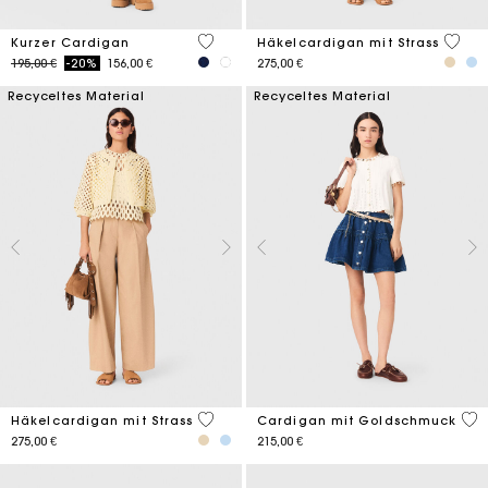
5 out of 5 Customer Rating
4,7 ou
Kurzer Cardigan
Häkelcardigan mit Strass
Price reduced from
to
195,00 €
-20%
156,00 €
275,00 €
Recyceltes Material
Recyceltes Material
3,2 out of 5 Customer Rating
4,3
Häkelcardigan mit Strass
Cardigan mit Goldschmuck
275,00 €
215,00 €