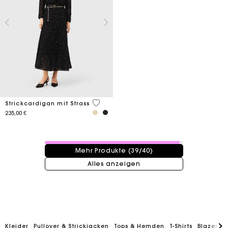
5 out of 5 Customer Rating
Strickcardigan mit Strass
235,00 €
39 / 40 Produkte
Mehr Produkte (39/40)
Alles anzeigen
Kleider
Pullover & Strickjacken
Tops & Hemden
T-Shirts
Blazers 