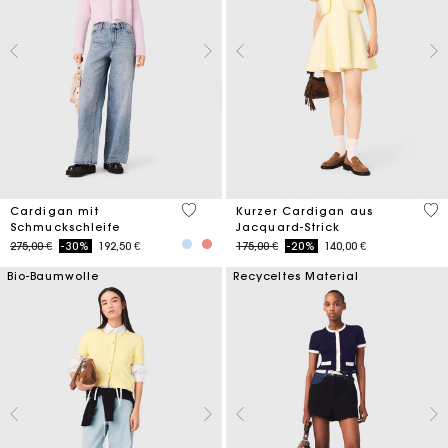
3,3 out of 5 Customer Rating
4,7
Cardigan mit
Kurzer Cardigan aus
Schmuckschleife
Jacquard-Strick
Price reduced from
to
Price reduced from
to
275,00 €
-30%
192,50 €
175,00 €
-20%
140,00 €
Bio-Baumwolle
Recyceltes Material