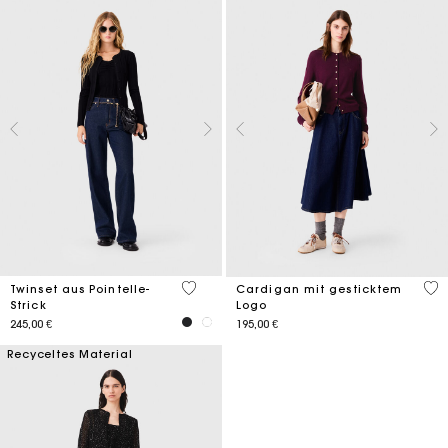
5 out of 5 Customer Rating
5 o
Twinset aus Pointelle-
Cardigan mit gesticktem
Strick
Logo
245,00 €
195,00 €
Recyceltes Material