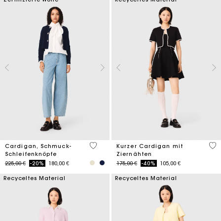
5 out of 5 Customer Rating
5 o
Cardigan, Schmuck-
Kurzer Cardigan mit
Schleifenknöpfe
Ziernähten
Price reduced from
to
Price reduced from
to
225,00 €
-20%
180,00 €
175,00 €
-40%
105,00 €
Recyceltes Material
Recyceltes Material