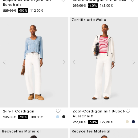
Rundhals
Price reduced from
to
235,00 €
-40%
141,00 €
Price reduced from
to
225,00 €
-50%
112,50 €
Zertifizierte Wolle
4,5 out of 5 Customer Rating
4,5 ou
2-in-1 Cardigan
Zopf-Cardigan mit U-Boot-
Ausschnitt
Price reduced from
to
235,00 €
-20%
188,00 €
Price reduced from
to
255,00 €
-50%
127,50 €
Recyceltes Material
Recyceltes Material