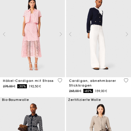
4,1 out of 5 Customer Rating
4 o
Häkel-Cardigan mit Strass
Cardigan, abnehmbarer
Stickkragen
Price reduced from
to
275,00 €
-30%
192,50 €
Price reduced from
to
265,00 €
-40%
159,00 €
Bio-Baumwolle
Zertifizierte Wolle