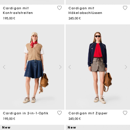
3,9 out of 5 Customer Rating
4,8
Cardigan mit
Cardigan mit
Kontraststreifen
Häkelabschlüssen
195,00 €
245,00 €
4,4 out of 5 Customer Rating
5 o
Cardigan in 2-in-1-Optik
Cardigan mit Zipper
195,00 €
245,00 €
New
New