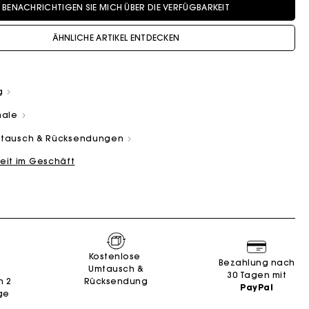
BENACHRICHTIGEN SIE MICH ÜBER DIE VERFÜGBARKEIT
ÄHNLICHE ARTIKEL ENTDECKEN
g
male
and
Summer Suitcase
Miss M Tasche
Kleider
Unsere engagements
Accessoires
Umtausch & Rücksendungen
n
n
Entdecken
Entdecken
Entdecken
Entdecken
Entdecken
eit im Geschäft
e
Kostenlose
Bezahlung nach
Umtausch &
30 Tagen mit
n 2
Rücksendung
PayPal
ge