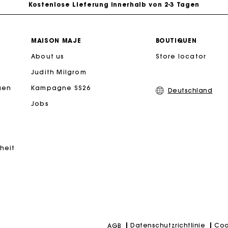
PayPal - Bezahlung nach 30 Tagen
MAISON MAJE
BOUTIQUEN
About us
Store locator
Kostenlose Umtausch & Rücksendung
Judith Milgrom
eschenkkarte: Die beste Möglichkeit, das perfekte Geschen
gen
Kampagne SS26
Deutschland
Jobs
iheit
Datenschutzrichtlinie
Coo
AGB