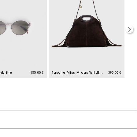
k zu machen
brille
155,00 €
Tasche Miss M aus Wildleder
395,00 €
M T
k zu machen