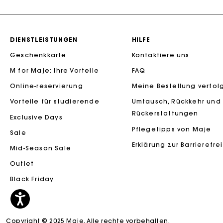
DIENSTLEISTUNGEN
HILFE
Geschenkkarte
Kontaktiere uns
M for Maje: Ihre Vorteile
FAQ
Die Maje-G
Online-reservierung
Meine Bestellung verfol
Vorteile für studierende
Umtausch, Rückkehr und
Rückerstattungen
Exclusive Days
Pflegetipps von Maje
Sale
Erklärung zur Barrierefre
Mid-Season Sale
Outlet
Black Friday
Copyright © 2025 Maje. Alle rechte vorbehalten.