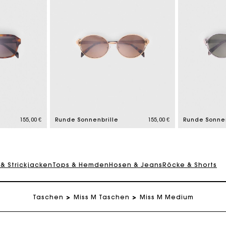
eschenkkarte: Die beste Möglichkeit, das perfekte Geschen
Kostenlose Lieferung innerhalb von 2-3 Tagen
155,00 €
Runde Sonnenbrille
155,00 €
Runde Sonnen
PayPal - Bezahlung nach 30 Tagen
 & Strickjacken
Tops & Hemden
Hosen & Jeans
Röcke & Shorts
Kostenlose Umtausch & Rücksendung
Taschen
Miss M Taschen
Miss M Medium
eschenkkarte: Die beste Möglichkeit, das perfekte Geschen
Kostenlose Lieferung innerhalb von 2-3 Tagen