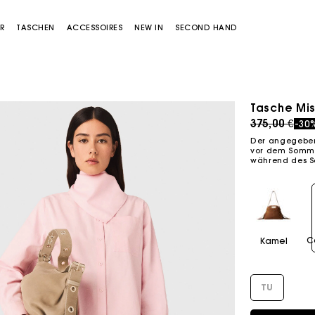
R
TASCHEN
ACCESSOIRES
NEW IN
SECOND HAND
Tasche Mis
Price redu
to
375,00 €
-30
Der angegebene
vor dem Sommer
während des S
Miss M Tasche
Miss M Pouch Tasche
C
Kamel
TU