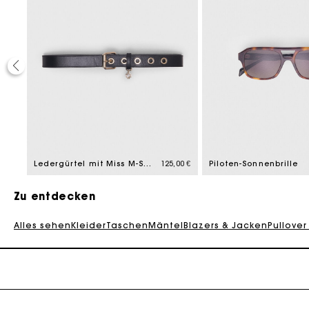
Die Maje-G
,00 €
Ledergürtel mit Miss M-Schnalle
125,00 €
Piloten-Sonnenbrille
Zu entdecken
Alles sehen
Kleider
Taschen
Mäntel
Blazers & Jacken
Pullover
Die Maje-G