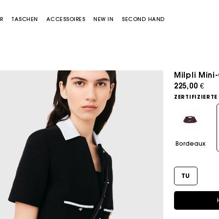
R
TASCHEN
ACCESSOIRES
NEW IN
SECOND HAND
Milpli Min
225,00 €
ZERTIFIZIERTE
Bordeaux
Miss M Tasche
Miss M Pouch Tasche
TU