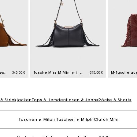
eschenkkarte: Die beste Möglichkeit, das perfekte Geschen
Kostenlose Lieferung innerhalb von 2-3 Tagen
Tasche Miss M Mini, Stepp-Wildleder
345,00 €
Tasche Miss M Mini mit Goldgriff
345,00 €
PayPal - Bezahlung nach 30 Tagen
 & Strickjacken
Tops & Hemden
Hosen & Jeans
Röcke & Shorts
Kostenlose Umtausch & Rücksendung
Taschen
Milpli Taschen
Milpli Clutch Mini
eschenkkarte: Die beste Möglichkeit, das perfekte Geschen
Kostenlose Lieferung innerhalb von 2-3 Tagen