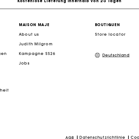
PayPal - Bezahlung nach 30 Tagen
MAISON MAJE
BOUTIQUEN
About us
Store locator
Kostenlose Umtausch & Rücksendung
Judith Milgrom
eschenkkarte: Die beste Möglichkeit, das perfekte Geschen
gen
Kampagne SS26
Deutschland
Jobs
iheit
Datenschutzrichtlinie
Coo
AGB