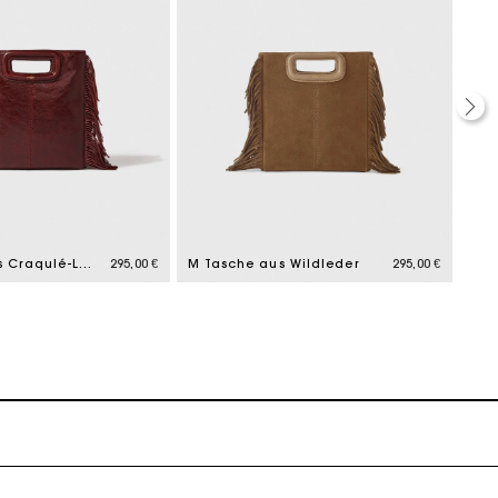
k zu machen
M-Tasche aus Craqulé-Leder
295,00 €
M Tasche aus Wildleder
295,00 €
k zu machen