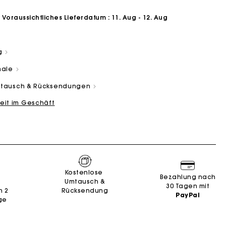
Voraussichtliches Lieferdatum
: 11. Aug - 12. Aug
g
male
Umtausch & Rücksendungen
and
Summer Suitcase
Miss M Tasche
Kleider
Unsere engagements
Accessoires
eit im Geschäft
n
n
Entdecken
Entdecken
Entdecken
Entdecken
Entdecken
e
Kostenlose
Bezahlung nach
Umtausch &
30 Tagen mit
n 2
Rücksendung
PayPal
ge