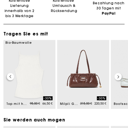
Kostenlose
Kostenlose
Bezahlung nach
Lieferung
Umtausch &
30 Tagen mit
innerhalb von 2
Rücksendung
PayPal
bis 3 Werktage
Tragen Sie es mit
Bio-Baumwolle
-30%
-30%
om
Price reduced from
to
Price reduced from
to
95,00 €
66,50 €
315,00 €
220,50 €
Top mit hohem, geradem Ausschnitt
Milpli Gazette aus Vintage-Leder
Bo
Sie werden auch mogen