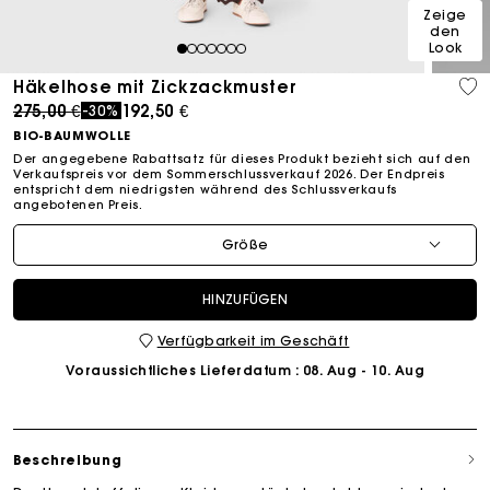
Zeige
den
Look
1
2
3
4
5
6
7
Häkelhose mit Zickzackmuster
Price reduced from
to
275,00 €
192,50 €
-30%
BIO-BAUMWOLLE
Der angegebene Rabattsatz für dieses Produkt bezieht sich auf den
Verkaufspreis vor dem Sommerschlussverkauf 2026. Der Endpreis
entspricht dem niedrigsten während des Schlussverkaufs
angebotenen Preis.
Größe
HINZUFÜGEN
Verfügbarkeit im Geschäft
Voraussichtliches Lieferdatum
: 08. Aug - 10. Aug
Beschreibung