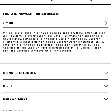
PayPal - Bezahlung nach 30 Tagen
FÜR DEN NEWSLETTER ANMELDEN
E-mail
Kostenlose Umtausch & Rücksendung
Mit der Bestätigung Ihrer Anmeldung zu unserem Newsletter erklären
Sie sich damit einverstanden, per E-Mail Informationen über unsere
Die Maje-Geschenkkarte: Die beste Möglichkeit, das
Neuigkeiten, kommerzielle Angebote und Einladungen zu unseren
perfekte Geschenk zu machen
exklusiven Verkaufsaktionen gemäß unserer
Datenschutzrichtlinie
zu
erhalten. Sie können sich jederzeit abmelden, indem Sie auf den
Abmeldelink am Ende unserer elektronischen Mitteilungen klicken
oder uns über das
Kontaktformular
kontaktieren.
DIENSTLEISTUNGEN
HILFE
MAISON MAJE