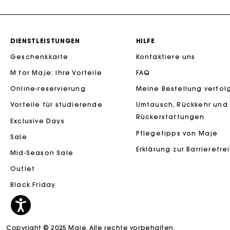
Die Maje-G
DIENSTLEISTUNGEN
HILFE
Geschenkkarte
Kontaktiere uns
M for Maje: Ihre Vorteile
FAQ
Online-reservierung
Meine Bestellung verfol
Vorteile für studierende
Umtausch, Rückkehr und
Rückerstattungen
Exclusive Days
Pflegetipps von Maje
Sale
Die Maje-G
Erklärung zur Barrierefre
Mid-Season Sale
Outlet
Black Friday
Copyright © 2025 Maje. Alle rechte vorbehalten.