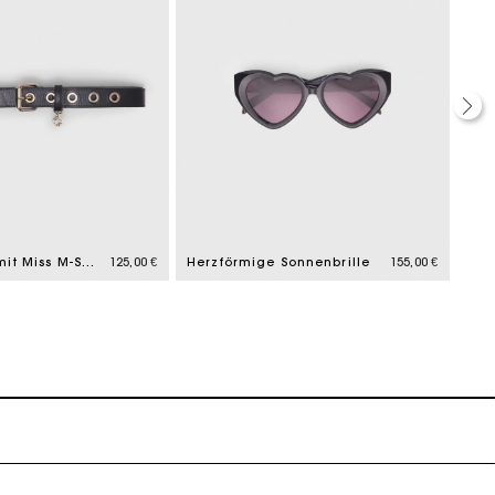
Ledergürtel mit Miss M-Schnalle
125,00 €
Herzförmige Sonnenbrille
155,00 €
Cat
k zu machen