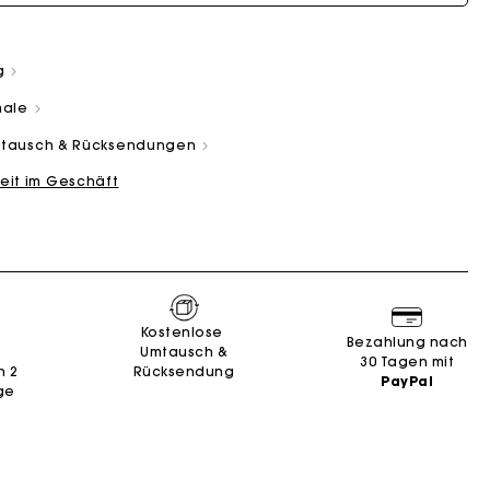
g
male
Umtausch & Rücksendungen
eit im Geschäft
and
Summer Suitcase
Miss M Tasche
Kleider
Unsere engagements
Accessoires
n
n
Entdecken
Entdecken
Entdecken
Entdecken
Entdecken
e
Kostenlose
Bezahlung nach
Umtausch &
30 Tagen mit
n 2
Rücksendung
PayPal
ge