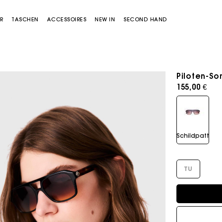
R
TASCHEN
ACCESSOIRES
NEW IN
SECOND HAND
Piloten-So
155,00 €
Schildpatt
Miss M Tasche
Miss M Pouch Tasche
TU