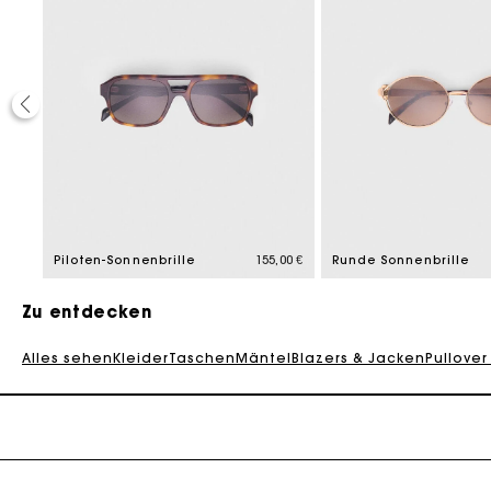
,00 €
Piloten-Sonnenbrille
155,00 €
Runde Sonnenbrille
Die Maje-G
Zu entdecken
Alles sehen
Kleider
Taschen
Mäntel
Blazers & Jacken
Pullover