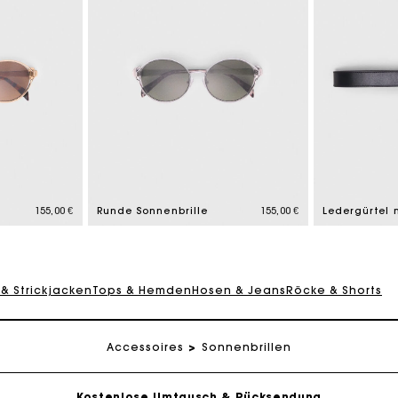
155,00 €
Runde Sonnenbrille
155,00 €
eschenkkarte: Die beste Möglichkeit, das perfekte Geschen
 & Strickjacken
Tops & Hemden
Hosen & Jeans
Röcke & Shorts
Kostenlose Lieferung innerhalb von 2-3 Tagen
PayPal - Bezahlung nach 30 Tagen
Accessoires
Sonnenbrillen
Kostenlose Umtausch & Rücksendung