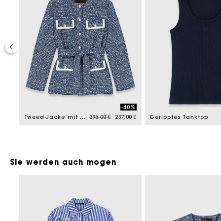
-40%
Price reduced from
to
,00 €
Tweed-Jacke mit 4 Taschen
395,00 €
237,00 €
Geripptes Tanktop
Sie werden auch mogen