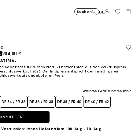
Suchen
DE
Price reduce
Tasche Miss 
375,00
to
€
Price reduced from
Pric
Skaterkleid mit Sch
295,00
Kurze
295,0
se
Bio-
-30%
262,50
to
to
€
€
Fließendes langes Kleid mit P
355,00
Milpli Gazette Ve
325,00
Balloon
215,00
Baum
ced from
204,00 €
-50%
-2
%
€
147,50
236,0
€
€
€
€
€
ATERIAL
 Rabattsatz für dieses Produkt bezieht sich auf den Verkaufspreis
schlussverkauf 2026. Der Endpreis entspricht dem niedrigsten
chlussverkaufs angebotenen Preis.
Welche Größe habe ich?
DE 34 / FR 36
DE 36 / FR 38
DE 38 / FR 40
DE 40 / FR 42
HINZUFÜGEN
Voraussichtliches Lieferdatum
: 08. Aug - 10. Aug