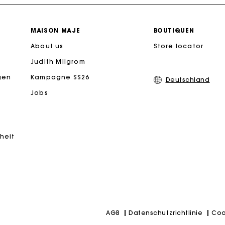
PayPal - Bezahlung nach 30 Tagen
MAISON MAJE
BOUTIQUEN
About us
Kostenlose Umtausch & Rücksendung
Store locator
Judith Milgrom
eschenkkarte: Die beste Möglichkeit, das perfekte Geschen
gen
Kampagne SS26
Deutschland
Jobs
Kostenlose Lieferung innerhalb von 2-3 Tagen
PayPal - Bezahlung nach 30 Tagen
iheit
Kostenlose Umtausch & Rücksendung
eschenkkarte: Die beste Möglichkeit, das perfekte Geschen
Datenschutzrichtlinie
Coo
AGB