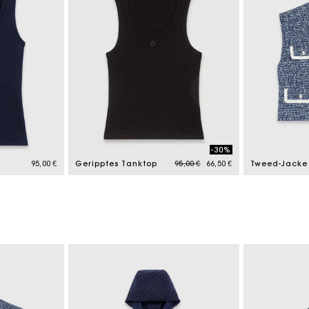
-30%
Price reduced from
to
95,00 €
Geripptes Tanktop
95,00 €
66,50 €
Tweed-Jacke