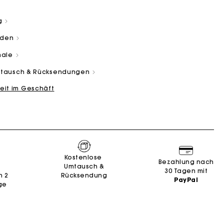
g
aden
male
Umtausch & Rücksendungen
eit im Geschäft
and
Summer Suitcase
Miss M Tasche
Kleider
Unsere engagements
Accessoires
n
n
Entdecken
Entdecken
Entdecken
Entdecken
Entdecken
e
Kostenlose
Bezahlung nach
Umtausch &
30 Tagen mit
n 2
Rücksendung
PayPal
ge