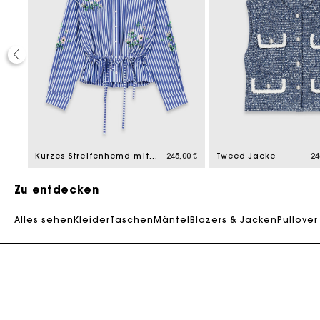
50%
ed from
Pr
,50 €
Kurzes Streifenhemd mit Stickerei
245,00 €
Tweed-Jacke
24
Zu entdecken
Alles sehen
Kleider
Taschen
Mäntel
Blazers & Jacken
Pullover
Die Maje-G