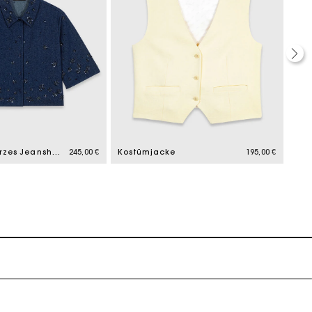
Besticktes kurzes Jeanshemd
245,00 €
Kostümjacke
195,00 €
k zu machen