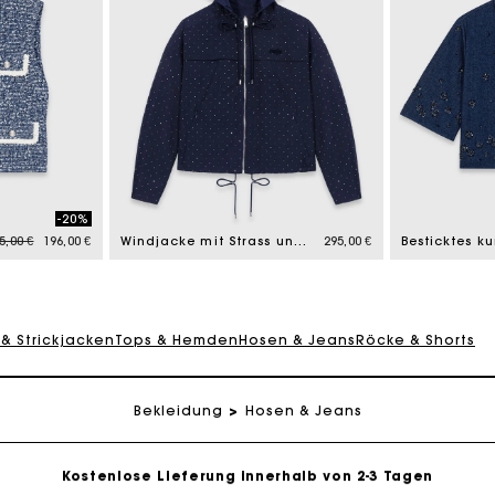
-20%
ice reduced from
to
5,00 €
196,00 €
Windjacke mit Strass und Kapuze
295,00 €
 & Strickjacken
Tops & Hemden
Hosen & Jeans
Röcke & Shorts
eschenkkarte: Die beste Möglichkeit, das perfekte Geschen
Bekleidung
Hosen & Jeans
Kostenlose Lieferung innerhalb von 2-3 Tagen