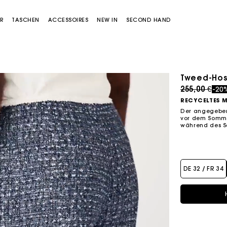
R
TASCHEN
ACCESSOIRES
NEW IN
SECOND HAND
Tweed-Ho
Price redu
to
255,00 €
-20
RECYCELTES M
Der angegebene
vor dem Sommer
während des S
Miss M Tasche
Miss M Pouch Tasche
DE 32 / FR 34