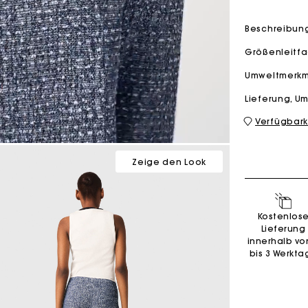
Beschreibun
M Tasche
Milpli Tasche
Größenleitf
Umweltmerk
Lieferung, 
Verfügbark
Second H
Schuhe
Entdecke
Entdecke
Zeige den Look
Kostenlos
Lieferung
innerhalb vo
bis 3 Werkta