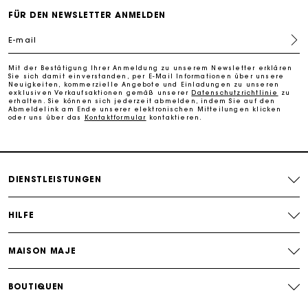
PayPal - Bezahlung nach 30 Tagen
FÜR DEN NEWSLETTER ANMELDEN
E-mail
Kostenlose Umtausch & Rücksendung
Mit der Bestätigung Ihrer Anmeldung zu unserem Newsletter erklären
Sie sich damit einverstanden, per E-Mail Informationen über unsere
Die Maje-Geschenkkarte: Die beste Möglichkeit, das
Neuigkeiten, kommerzielle Angebote und Einladungen zu unseren
exklusiven Verkaufsaktionen gemäß unserer
Datenschutzrichtlinie
zu
perfekte Geschenk zu machen
erhalten. Sie können sich jederzeit abmelden, indem Sie auf den
Abmeldelink am Ende unserer elektronischen Mitteilungen klicken
oder uns über das
Kontaktformular
kontaktieren.
DIENSTLEISTUNGEN
HILFE
MAISON MAJE
BOUTIQUEN