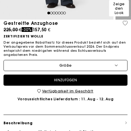
Zeige
den
Look
1
2
3
4
5
6
7
Gestreifte Anzughose
Price reduced from
to
225,00 €
157,50 €
-30%
ZERTIFIZIERTE WOLLE
Der angegebene Rabattsatz für dieses Produkt bezieht sich auf den
Verkaufspreis vor dem Sommerschlussverkauf 2026. Der Endpreis
entspricht dem niedrigsten während des Schlussverkaufs
angebotenen Preis.
Größe
HINZUFÜGEN
Verfügbarkeit im Geschäft
Voraussichtliches Lieferdatum
: 11. Aug - 12. Aug
Beschreibung