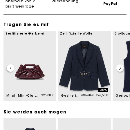
innerhalb von 2
Rücksendung
PayPal
bis 3 Werktage
Tragen Sie es mit
Zertifizierte Gerberei
Zertifizierte Wolle
Bio-Bau
-30%
om
Price reduced from
to
225,00 €
395,00 €
276,50 €
Milpli Mini-Clutch Craquelé-Leder
Gestreifte Kostümjacke
Sie werden auch mogen