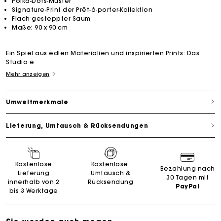
Polka-Dots-Muster
Signature-Print der Prêt-à-porter-Kollektion
Flach gesteppter Saum
Maße: 90 x 90 cm
Ein Spiel aus edlen Materialien und inspirierten Prints: Das
Studio e
Mehr anzeigen
Umweltmerkmale
Lieferung, Umtausch & Rücksendungen
Kostenlose
Kostenlose
Bezahlung nach
Lieferung
Umtausch &
30 Tagen mit
innerhalb von 2
Rücksendung
PayPal
bis 3 Werktage