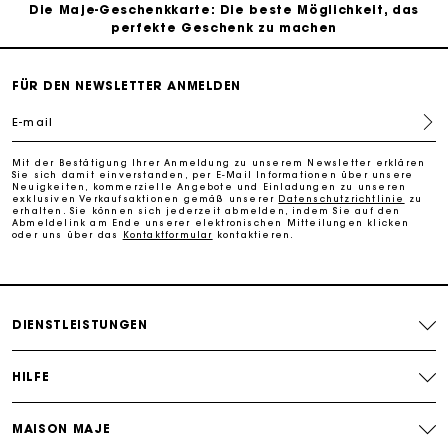
Die Maje-Geschenkkarte: Die beste Möglichkeit, das
perfekte Geschenk zu machen
Kostenlose Lieferung innerhalb von 2-3 Tagen
FÜR DEN NEWSLETTER ANMELDEN
E-mail
PayPal - Bezahlung nach 30 Tagen
Mit der Bestätigung Ihrer Anmeldung zu unserem Newsletter erklären
Sie sich damit einverstanden, per E-Mail Informationen über unsere
Kostenlose Umtausch & Rücksendung
Neuigkeiten, kommerzielle Angebote und Einladungen zu unseren
exklusiven Verkaufsaktionen gemäß unserer
Datenschutzrichtlinie
zu
erhalten. Sie können sich jederzeit abmelden, indem Sie auf den
Abmeldelink am Ende unserer elektronischen Mitteilungen klicken
Die Maje-Geschenkkarte: Die beste Möglichkeit, das
oder uns über das
Kontaktformular
kontaktieren.
perfekte Geschenk zu machen
DIENSTLEISTUNGEN
HILFE
MAISON MAJE