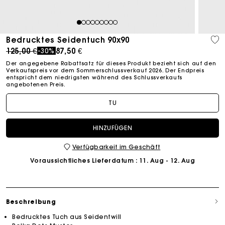
1
2
3
4
5
6
7
8
9
Bedrucktes Seidentuch 90x90
Price reduced from
to
125,00 €
87,50 €
-30%
Der angegebene Rabattsatz für dieses Produkt bezieht sich auf den
Verkaufspreis vor dem Sommerschlussverkauf 2026. Der Endpreis
entspricht dem niedrigsten während des Schlussverkaufs
angebotenen Preis.
TU
HINZUFÜGEN
Verfügbarkeit im Geschäft
Voraussichtliches Lieferdatum
: 11. Aug - 12. Aug
Beschreibung
Bedrucktes Tuch aus Seidentwill