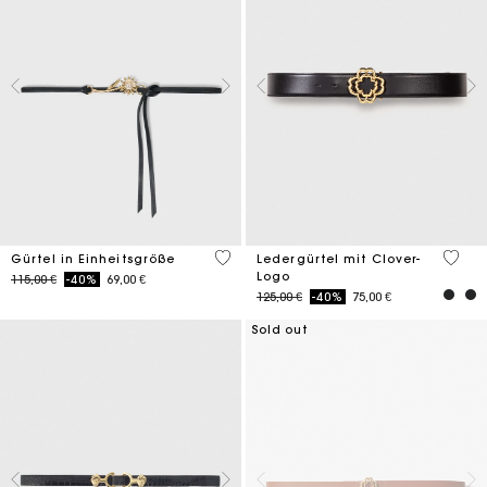
5 out of 5 Customer Rating
3,1 ou
Gürtel in Einheitsgröße
Ledergürtel mit Clover-
Logo
Price reduced from
to
115,00 €
-40%
69,00 €
Price reduced from
to
125,00 €
-40%
75,00 €
Sold out