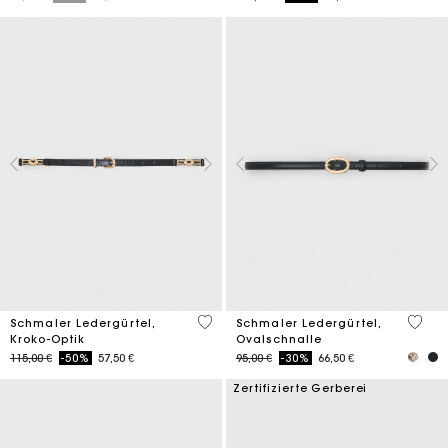
5 out of 5 Customer Rating
3,4 ou
Schmaler Ledergürtel,
Schmaler Ledergürtel,
Kroko-Optik
Ovalschnalle
Price reduced from
to
Price reduced from
to
115,00 €
-50%
57,50 €
95,00 €
-30%
66,50 €
Zertifizierte Gerberei