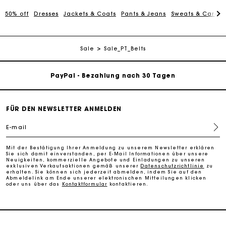
50% off
Dresses
Jackets & Coats
Pants & Jeans
Sweats & Cardi
Die Maje-Geschenkkarte: Die beste Möglichkeit, das
perfekte Geschenk zu machen
Kostenlose Lieferung innerhalb von 2-3 Tagen
Sale
Sale_PT_Belts
PayPal - Bezahlung nach 30 Tagen
Kostenlose Umtausch & Rücksendung
FÜR DEN NEWSLETTER ANMELDEN
Die Maje-Geschenkkarte: Die beste Möglichkeit, das
E-mail
perfekte Geschenk zu machen
Mit der Bestätigung Ihrer Anmeldung zu unserem Newsletter erklären
Sie sich damit einverstanden, per E-Mail Informationen über unsere
Kostenlose Lieferung innerhalb von 2-3 Tagen
Neuigkeiten, kommerzielle Angebote und Einladungen zu unseren
exklusiven Verkaufsaktionen gemäß unserer
Datenschutzrichtlinie
zu
erhalten. Sie können sich jederzeit abmelden, indem Sie auf den
Abmeldelink am Ende unserer elektronischen Mitteilungen klicken
oder uns über das
Kontaktformular
kontaktieren.
PayPal - Bezahlung nach 30 Tagen
Kostenlose Umtausch & Rücksendung