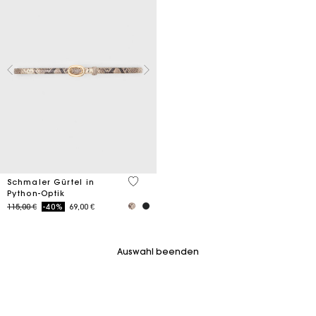
4,1 out of 5 Customer Rating
Schmaler Gürtel in
Python-Optik
Price reduced from
to
115,00 €
-40%
69,00 €
Auswahl beenden