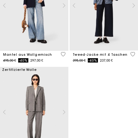
5 out of 5 Customer Rating
5 o
Mantel aus Wollgemisch
Tweed-Jacke mit 4 Taschen
Price reduced from
to
Price reduced from
to
495,00 €
-40%
297,00 €
395,00 €
-40%
237,00 €
Zertifizierte Wolle