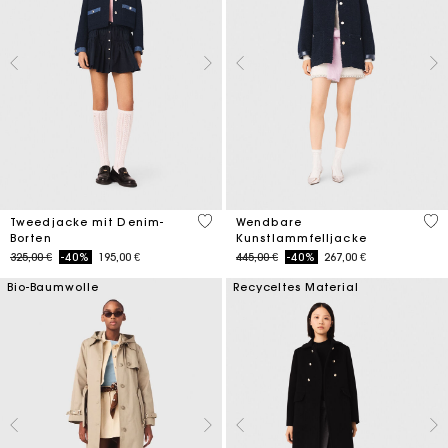
5 out of 5 Customer Rating
4,8
Tweedjacke mit Denim-
Wendbare
Borten
Kunstlammfelljacke
Price reduced from
to
Price reduced from
to
325,00 €
-40%
195,00 €
445,00 €
-40%
267,00 €
Bio-Baumwolle
Recyceltes Material