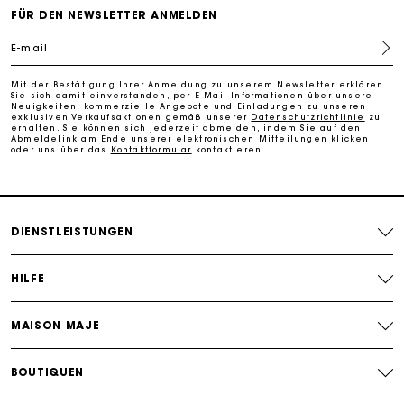
Kostenlose Umtausch & Rücksendung
FÜR DEN NEWSLETTER ANMELDEN
Die Maje-Geschenkkarte: Die beste Möglichkeit, das
E-mail
perfekte Geschenk zu machen
Mit der Bestätigung Ihrer Anmeldung zu unserem Newsletter erklären
Sie sich damit einverstanden, per E-Mail Informationen über unsere
Kostenlose Lieferung innerhalb von 2-3 Tagen
Neuigkeiten, kommerzielle Angebote und Einladungen zu unseren
exklusiven Verkaufsaktionen gemäß unserer
Datenschutzrichtlinie
zu
erhalten. Sie können sich jederzeit abmelden, indem Sie auf den
Abmeldelink am Ende unserer elektronischen Mitteilungen klicken
oder uns über das
Kontaktformular
kontaktieren.
PayPal - Bezahlung nach 30 Tagen
Kostenlose Umtausch & Rücksendung
DIENSTLEISTUNGEN
Die Maje-Geschenkkarte: Die beste Möglichkeit, das
perfekte Geschenk zu machen
HILFE
MAISON MAJE
BOUTIQUEN