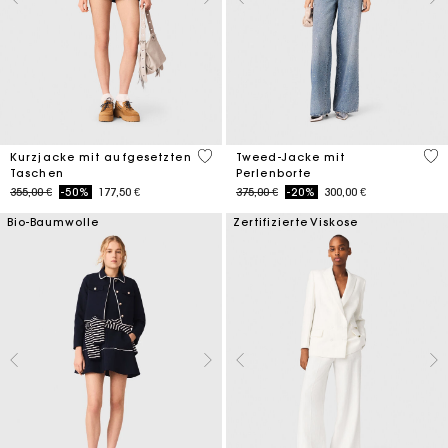
3,1 out of 5 Customer Rating
5 o
Kurzjacke mit aufgesetzten
Tweed-Jacke mit
Taschen
Perlenborte
Price reduced from
to
Price reduced from
to
355,00 €
-50%
177,50 €
375,00 €
-20%
300,00 €
Bio-Baumwolle
Zertifizierte Viskose