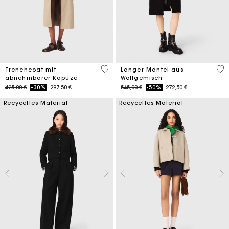
4,1 out of 5 Customer Rating
4,4
Trenchcoat mit
Langer Mantel aus
abnehmbarer Kapuze
Wollgemisch
Price reduced from
to
Price reduced from
to
425,00 €
-30%
297,50 €
545,00 €
-50%
272,50 €
Recyceltes Material
Recyceltes Material