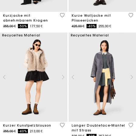
4,1 out of 5 Customer Rating
3,4
Kurzjacke mit
Kurze Wolljacke mit
abnehmbarem Kragen
Plisseerücken
Price reduced from
to
Price reduced from
to
355,00 €
-50%
177,50 €
425,00 €
-40%
255,00 €
Recyceltes Material
Recyceltes Material
4,5 out of 5 Customer Rating
3,3
Kurzer Kunstpelzblouson
Langer Doubleface-Mantel
mit Strass
Price reduced from
to
355,00 €
-40%
213,00 €
Price reduced from
to