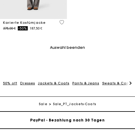
4 out of 5 Customer Rating
Karierte Kostümjacke
Price reduced from
to
375,00 €
-50%
187,50 €
Auswahl beenden
50% off
Dresses
Jackets & Coats
Pants & Jeans
Sweats & Cardi
Die Maje-Geschenkkarte: Die beste Möglichkeit, das
perfekte Geschenk zu machen
Kostenlose Lieferung innerhalb von 2-3 Tagen
Sale
Sale_PT_Jackets-Coats
PayPal - Bezahlung nach 30 Tagen