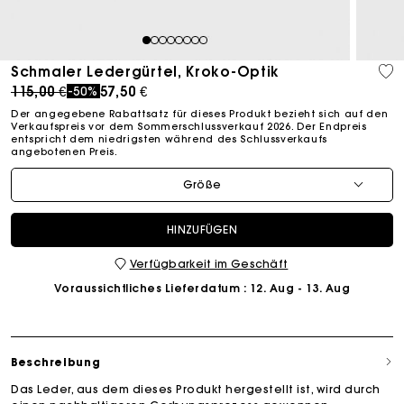
1
2
3
4
5
6
7
8
Schmaler Ledergürtel, Kroko-Optik
Price reduced from
to
115,00 €
57,50 €
-50%
Der angegebene Rabattsatz für dieses Produkt bezieht sich auf den
Verkaufspreis vor dem Sommerschlussverkauf 2026. Der Endpreis
entspricht dem niedrigsten während des Schlussverkaufs
angebotenen Preis.
Größe
HINZUFÜGEN
Verfügbarkeit im Geschäft
Voraussichtliches Lieferdatum
: 12. Aug - 13. Aug
Beschreibung
Das Leder, aus dem dieses Produkt hergestellt ist, wird durch