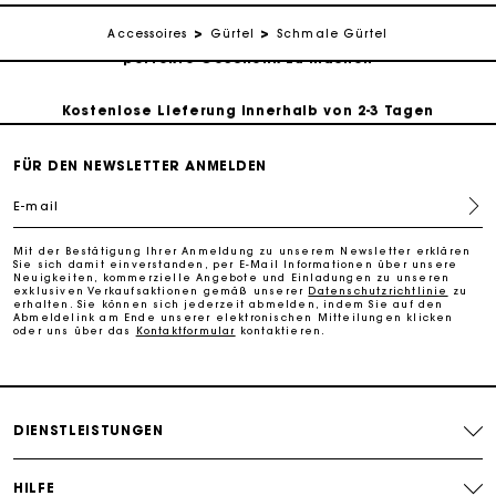
Die Maje-Geschenkkarte: Die beste Möglichkeit, das
Accessoires
Gürtel
Schmale Gürtel
perfekte Geschenk zu machen
Kostenlose Lieferung innerhalb von 2-3 Tagen
FÜR DEN NEWSLETTER ANMELDEN
PayPal - Bezahlung nach 30 Tagen
E-mail
Kostenlose Umtausch & Rücksendung
Mit der Bestätigung Ihrer Anmeldung zu unserem Newsletter erklären
Sie sich damit einverstanden, per E-Mail Informationen über unsere
Neuigkeiten, kommerzielle Angebote und Einladungen zu unseren
Die Maje-Geschenkkarte: Die beste Möglichkeit, das
exklusiven Verkaufsaktionen gemäß unserer
Datenschutzrichtlinie
zu
perfekte Geschenk zu machen
erhalten. Sie können sich jederzeit abmelden, indem Sie auf den
Abmeldelink am Ende unserer elektronischen Mitteilungen klicken
oder uns über das
Kontaktformular
kontaktieren.
DIENSTLEISTUNGEN
HILFE