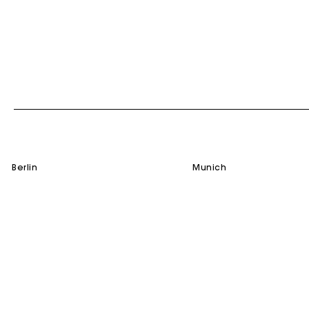
berlin
munich
Die Maje-G
DIENSTLEISTUNGEN
HILFE