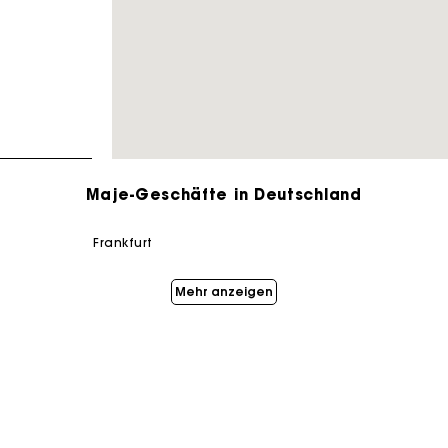
Maje-Geschäfte in Deutschland
frankfurt
eschenkkarte: Die beste Möglichkeit, das perfekte Geschen
Mehr anzeigen
Kostenlose Lieferung innerhalb von 2-3 Tagen
PayPal - Bezahlung nach 30 Tagen
Kostenlose Umtausch & Rücksendung
MAISON MAJE
BOUTIQUEN