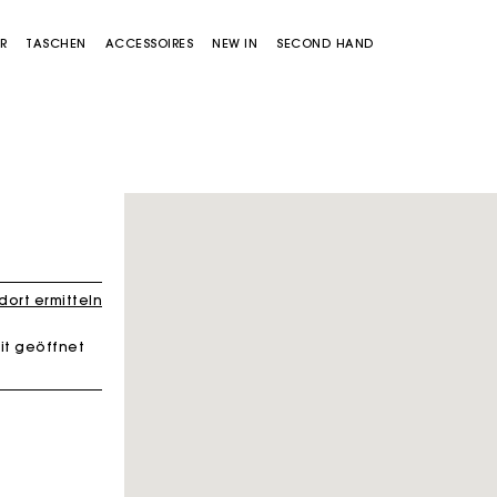
R
TASCHEN
ACCESSOIRES
NEW IN
SECOND HAND
ort ermitteln
it geöffnet
Miss M Tasche
Miss M Pouch Tasche