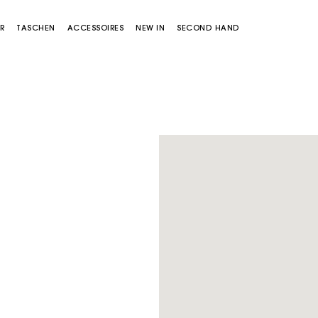
R
TASCHEN
ACCESSOIRES
NEW IN
SECOND HAND
Miss M Tasche
Miss M Pouch Tasche