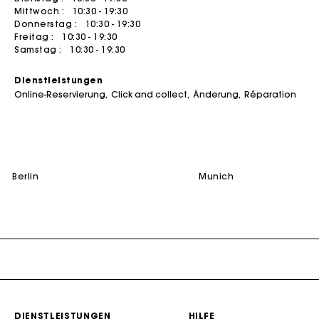
Mittwoch :
10:30 - 19:30
Sommerkleider
Gürtel
ACCESSOIRES
Mäntel
Jumpshorts & Jumpsuits
Donnerstag :
10:30 - 19:30
Freitag :
10:30 - 19:30
Taschen & Kleine Lederwaren
Bedruckte Kleider
Schmuck
T-Shirts
Taschen
Samstag :
10:30 - 19:30
Schuhe
Tweedkleider
Kleinlederwaren
ENTDECKEN
Jumpshort & Jumpsuit
Dienstleistungen
Gürtel
Robes de seconde main
Zeremonienzubehör
Kaufen
Hosenanzüge & Sets
Online-Reservierung
Click and collect
Änderung
Réparation
NEW
Sonstiges Accessoires
Sonnenbrillen
Verkaufen
Alles sehen
Alles einsehen
Mützen und Fischerhüten
Alles sehen
ZEREMONIE
berlin
munich
Die Maje-G
Zeremonie-Inspiration
Alle Zeremonie-Outfits
Gastkleidung
Brautkleidung
AUSWAHLEN
NEW
New in this week
DIENSTLEISTUNGEN
HILFE