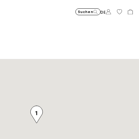
Suchen
DE
Bio-Baumwolle
1