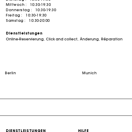
Mittwoch :
10:30-19:30
Sommerkleider
Gürtel
ACCESSOIRES
Mäntel
Jumpshorts & Jumpsuits
Donnerstag :
10:30-19:30
Freitag :
10:30-19:30
Taschen & Kleine Lederwaren
Bedruckte Kleider
Schmuck
T-Shirts
Taschen
Samstag :
10:30-20:00
Fließendes l
Schuhe
Tweedkleider
Kleinlederwaren
ENTDECKEN
Jumpshort & Jumpsuit
Dienstleistungen
Gürtel
Robes de seconde main
Zeremonienzubehör
Kaufen
Hosenanzüge & Sets
Online-Reservierung
Click and collect
Änderung
Réparation
NEW
Sonstiges Accessoires
Sonnenbrillen
Verkaufen
Alles sehen
Alles einsehen
Mützen und Fischerhüten
Alles sehen
ZEREMONIE
berlin
munich
Die Maje-G
Zeremonie-Inspiration
Alle Zeremonie-Outfits
Gastkleidung
Brautkleidung
AUSWAHLEN
NEW
New in this week
DIENSTLEISTUNGEN
HILFE