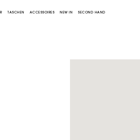
R
TASCHEN
ACCESSOIRES
NEW IN
SECOND HAND
Sold out
Miss M Tasche
Miss M Pouch Tasche