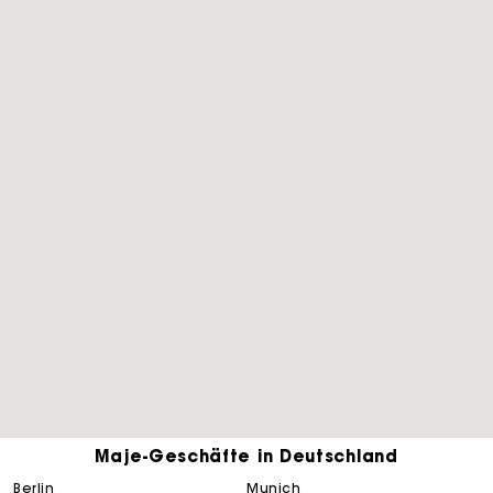
Die Maje-Geschenkkarte: Die beste Möglichkeit, das
perfekte Geschenk zu machen
Maje-Geschäfte in Deutschland
berlin
munich