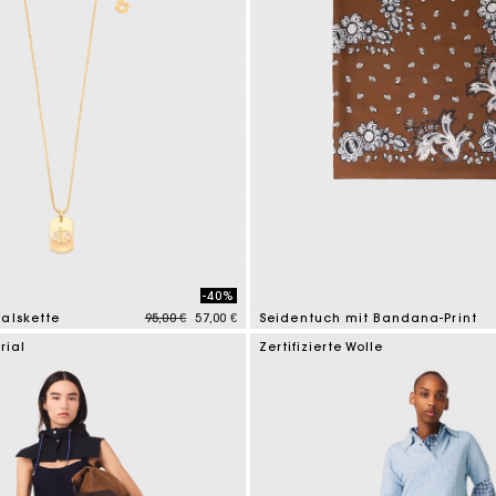
-40%
Price reduced from
to
alskette
95,00 €
57,00 €
Seidentuch mit Bandana-Print
tomer Rating
3,7 out of 5 Customer Rating
rial
Zertifizierte Wolle