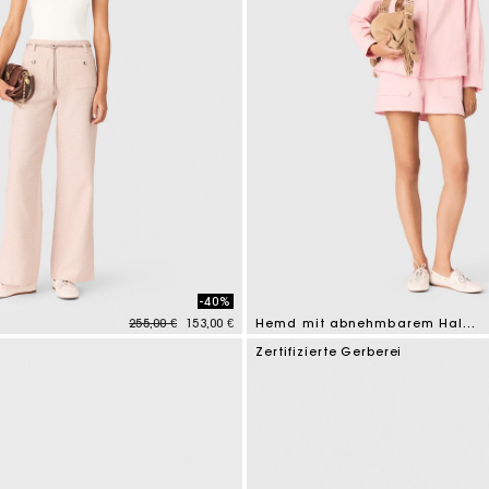
-40%
Price reduced from
to
255,00 €
153,00 €
Hemd mit abnehmbarem Halstuch
mer Rating
5 out of 5 Customer Rating
Zertifizierte Gerberei