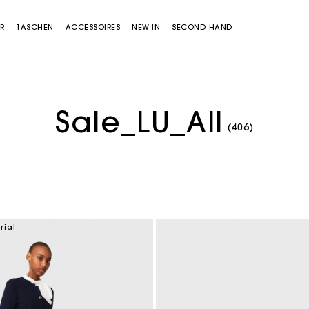
R
TASCHEN
ACCESSOIRES
NEW IN
SECOND HAND
Sale_LU_All
(406)
Miss M Tasche
Miss M Pouch Tasche
rial