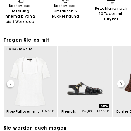
Kostenlose
Kostenlose
Bezahlung nach
Lieferung
Umtausch &
30 Tagen mit
innerhalb von 2
Rücksendung
PayPal
bis 3 Werktage
Tragen Sie es mit
Bio-Baumwolle
-50%
rom
Price reduced from
to
115,00 €
275,00 €
137,50 €
Ripp-Pullover mit Karree-Ausschnitt
Riemchensandalen aus Leder
Sie werden auch mogen