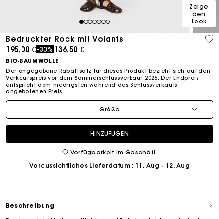
Zeige
den
Look
1
2
3
4
5
6
7
Bedruckter Rock mit Volants
Price reduced from
to
195,00 €
136,50 €
-30%
BIO-BAUMWOLLE
Der angegebene Rabattsatz für dieses Produkt bezieht sich auf den
Verkaufspreis vor dem Sommerschlussverkauf 2026. Der Endpreis
entspricht dem niedrigsten während des Schlussverkaufs
angebotenen Preis.
Größe
HINZUFÜGEN
Verfügbarkeit im Geschäft
Voraussichtliches Lieferdatum
: 11. Aug - 12. Aug
Beschreibung