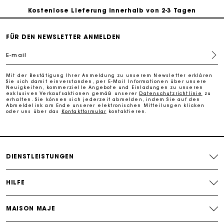
Kostenlose Lieferung innerhalb von 2-3 Tagen
PayPal - Bezahlung nach 30 Tagen
FÜR DEN NEWSLETTER ANMELDEN
E-mail
Kostenlose Umtausch & Rücksendung
Mit der Bestätigung Ihrer Anmeldung zu unserem Newsletter erklären
Sie sich damit einverstanden, per E-Mail Informationen über unsere
Die Maje-Geschenkkarte: Die beste Möglichkeit, das
Neuigkeiten, kommerzielle Angebote und Einladungen zu unseren
exklusiven Verkaufsaktionen gemäß unserer
Datenschutzrichtlinie
zu
perfekte Geschenk zu machen
erhalten. Sie können sich jederzeit abmelden, indem Sie auf den
Abmeldelink am Ende unserer elektronischen Mitteilungen klicken
oder uns über das
Kontaktformular
kontaktieren.
DIENSTLEISTUNGEN
HILFE
MAISON MAJE