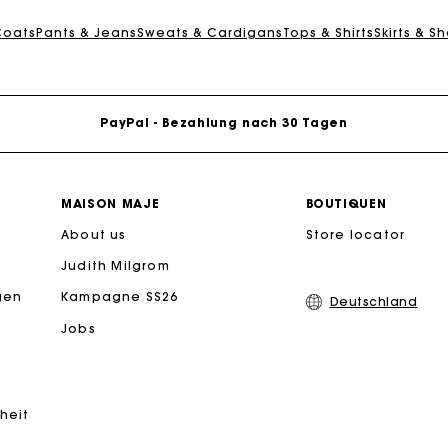
eschenkkarte: Die beste Möglichkeit, das perfekte Geschen
Coats
Pants & Jeans
Sweats & Cardigans
Tops & Shirts
Skirts & Sh
Kostenlose Lieferung innerhalb von 2-3 Tagen
PayPal - Bezahlung nach 30 Tagen
Kostenlose Umtausch & Rücksendung
MAISON MAJE
BOUTIQUEN
eschenkkarte: Die beste Möglichkeit, das perfekte Geschen
About us
Store locator
Judith Milgrom
Kostenlose Lieferung innerhalb von 2-3 Tagen
gen
Kampagne SS26
Deutschland
Jobs
PayPal - Bezahlung nach 30 Tagen
Kostenlose Umtausch & Rücksendung
iheit