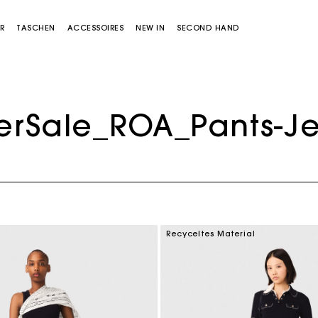
R
TASCHEN
ACCESSOIRES
NEW IN
SECOND HAND
herSale_ROA_Pants-J
Miss M Tasche
Miss M Pouch Tasche
Recyceltes Material