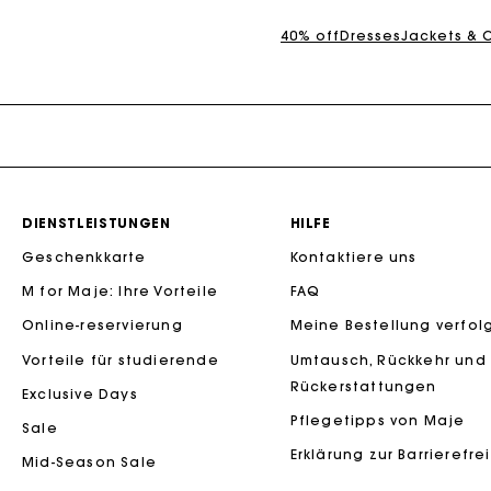
Die Maje-G
40% off
Dresses
Jackets & 
DIENSTLEISTUNGEN
HILFE
Geschenkkarte
Kontaktiere uns
Die Maje-G
M for Maje: Ihre Vorteile
FAQ
Online-reservierung
Meine Bestellung verfol
Vorteile für studierende
Umtausch, Rückkehr und
Rückerstattungen
Exclusive Days
Pflegetipps von Maje
Sale
Erklärung zur Barrierefre
Mid-Season Sale