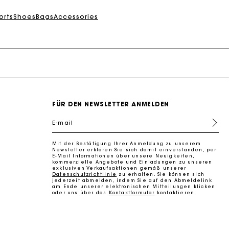
k zu machen
orts
Shoes
Bags
Accessories
FÜR DEN NEWSLETTER ANMELDEN
k zu machen
E-mail
Mit der Bestätigung Ihrer Anmeldung zu unserem
Newsletter erklären Sie sich damit einverstanden, per
E-Mail Informationen über unsere Neuigkeiten,
kommerzielle Angebote und Einladungen zu unseren
exklusiven Verkaufsaktionen gemäß unserer
Datenschutzrichtlinie
zu erhalten. Sie können sich
jederzeit abmelden, indem Sie auf den Abmeldelink
am Ende unserer elektronischen Mitteilungen klicken
oder uns über das
Kontaktformular
kontaktieren.