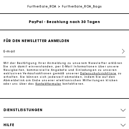
Kostenlose Lieferung innerhalb von 2-3 Tagen
FurtherSale_ROA
FurtherSale_ROA_Bags
PayPal - Bezahlung nach 30 Tagen
Kostenlose Umtausch & Rücksendung
FÜR DEN NEWSLETTER ANMELDEN
Die Maje-Geschenkkarte: Die beste Möglichkeit, das
E-mail
perfekte Geschenk zu machen
Mit der Bestätigung Ihrer Anmeldung zu unserem Newsletter erklären
Sie sich damit einverstanden, per E-Mail Informationen über unsere
Kostenlose Lieferung innerhalb von 2-3 Tagen
Neuigkeiten, kommerzielle Angebote und Einladungen zu unseren
exklusiven Verkaufsaktionen gemäß unserer
Datenschutzrichtlinie
zu
erhalten. Sie können sich jederzeit abmelden, indem Sie auf den
Abmeldelink am Ende unserer elektronischen Mitteilungen klicken
oder uns über das
Kontaktformular
kontaktieren.
PayPal - Bezahlung nach 30 Tagen
Kostenlose Umtausch & Rücksendung
DIENSTLEISTUNGEN
Die Maje-Geschenkkarte: Die beste Möglichkeit, das
perfekte Geschenk zu machen
HILFE