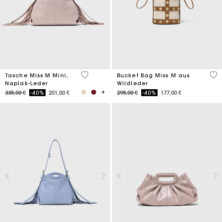
5 out of 5 Customer Rating
5 o
Tasche Miss M Mini,
Bucket Bag Miss M aus
Naplak-Leder
Wildleder
Price reduced from
to
Price reduced from
to
335,00 €
-40%
201,00 €
295,00 €
-40%
177,00 €