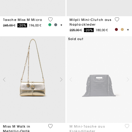
4,7 out of 5 Customer Rating
4,6 out o
Tasche Miss M Micro
Milpli Mini-Clutch aus
Naplackleder
Price reduced from
to
245,00 €
-20%
196,00 €
Price reduced from
to
225,00 €
-20%
180,00 €
Sold out
3,3 out of 5 Customer Rating
5 o
Miss M Walk in
M Mini-Tasche aus
Metallic-Optik
Krokodilleder