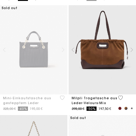
Sold out
5 out of 5 Customer Rating
5 out of 
Mini-Einkaufstasche aus
Milpli Tragetasche aus
gestepptem Leder
Leder-Velours-Mix
Price reduced from
to
Price reduced from
to
325,00 €
-40%
195,00 €
395,00 €
-50%
197,50 €
Sold out