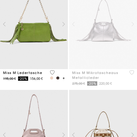
4,7 out of 5 Customer Rating
5 o
Miss M Ledertasche
Miss M Mikrotascheaus
Metallicleder
Price reduced from
to
195,00 €
-20%
156,00 €
Price reduced from
to
275,00 €
-20%
220,00 €