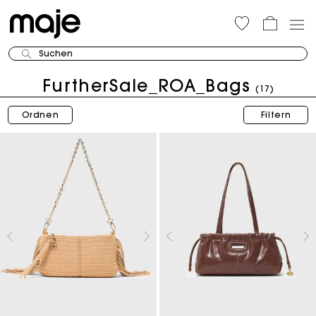
Suchen
FurtherSale_ROA_Bags
(17)
Ordnen
Filtern