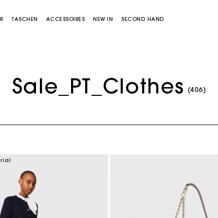
R
TASCHEN
ACCESSOIRES
NEW IN
SECOND HAND
Sale_PT_Clothes
(406)
Miss M Tasche
Miss M Pouch Tasche
rial