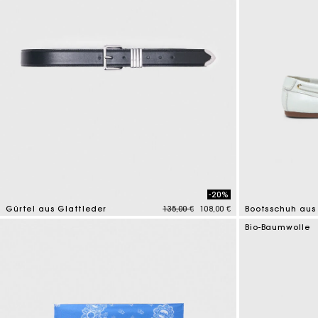
-20%
Price reduced from
to
Gürtel aus Glattleder
135,00 €
108,00 €
Bootsschuh aus
4,2 out of 5 Customer Rating
3,5 out of 5 Cus
Bio-Baumwolle