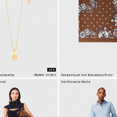
-40%
Price reduced from
to
alskette
95,00 €
57,00 €
Seidentuch mit Bandana-Print
tomer Rating
3,7 out of 5 Customer Rating
rial
Zertifizierte Wolle