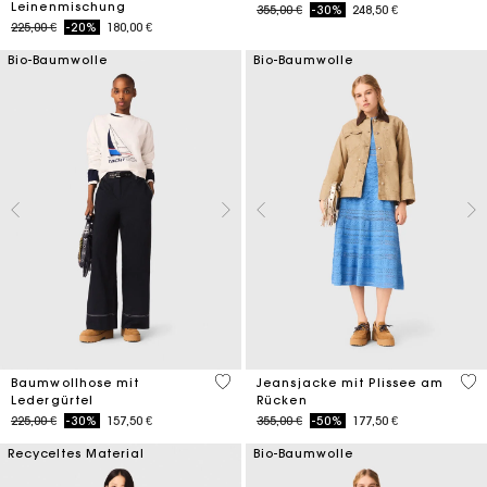
Leinenmischung
Price reduced from
to
355,00 €
-30%
248,50 €
Price reduced from
to
225,00 €
-20%
180,00 €
Bio-Baumwolle
Bio-Baumwolle
5 out of 5 Customer Rating
5 o
Baumwollhose mit
Jeansjacke mit Plissee am
Ledergürtel
Rücken
Price reduced from
to
Price reduced from
to
225,00 €
-30%
157,50 €
355,00 €
-50%
177,50 €
Recyceltes Material
Bio-Baumwolle