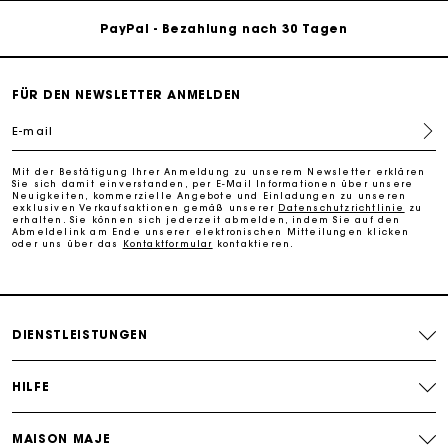
PayPal - Bezahlung nach 30 Tagen
Kostenlose Umtausch & Rücksendung
FÜR DEN NEWSLETTER ANMELDEN
Die Maje-Geschenkkarte: Die beste Möglichkeit, das
perfekte Geschenk zu machen
E-mail
Mit der Bestätigung Ihrer Anmeldung zu unserem Newsletter erklären
Kostenlose Lieferung innerhalb von 2-3 Tagen
Sie sich damit einverstanden, per E-Mail Informationen über unsere
Neuigkeiten, kommerzielle Angebote und Einladungen zu unseren
exklusiven Verkaufsaktionen gemäß unserer
Datenschutzrichtlinie
zu
erhalten. Sie können sich jederzeit abmelden, indem Sie auf den
PayPal - Bezahlung nach 30 Tagen
Abmeldelink am Ende unserer elektronischen Mitteilungen klicken
oder uns über das
Kontaktformular
kontaktieren.
Kostenlose Umtausch & Rücksendung
DIENSTLEISTUNGEN
Die Maje-Geschenkkarte: Die beste Möglichkeit, das
perfekte Geschenk zu machen
HILFE
MAISON MAJE