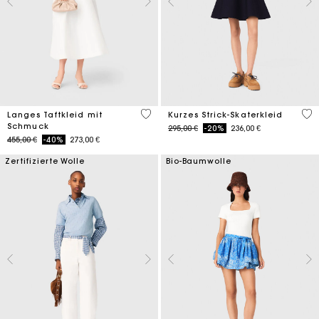
3,8 out of 5 Customer Rating
4,2
Langes Taftkleid mit
Kurzes Strick-Skaterkleid
Schmuck
Price reduced from
to
295,00 €
-20%
236,00 €
Price reduced from
to
455,00 €
-40%
273,00 €
Zertifizierte Wolle
Bio-Baumwolle