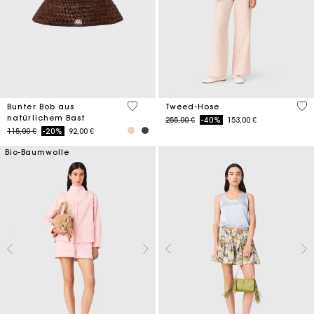
3,5 out of 5 Customer Rating
5 o
Bunter Bob aus
Tweed-Hose
natürlichem Bast
Price reduced from
to
255,00 €
-40%
153,00 €
Price reduced from
to
115,00 €
-20%
92,00 €
Bio-Baumwolle