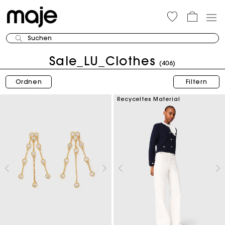
Suchen
Sale_LU_Clothes
(406)
Ordnen
Filtern
Recyceltes Material