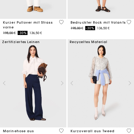
3,5 out of 5 Customer Rating
3,7
Kurzer Pullover mit Strass
Bedruckter Rock mit Volants
vorne
Price reduced from
to
195,00 €
-30%
136,50 €
Price reduced from
to
195,00 €
-30%
136,50 €
Zertifiziertes Leinen
Recyceltes Material
5 out of 5 Customer Rating
3,3
Marinehose aus
Kurzoverall aus Tweed