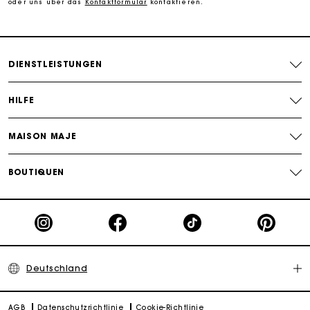
oder uns über das
Kontaktformular
kontaktieren.
PayPal - Bezahlung nach 30 Tagen
Kostenlose Umtausch & Rücksendung
DIENSTLEISTUNGEN
Die Maje-Geschenkkarte: Die beste Möglichkeit, das
perfekte Geschenk zu machen
HILFE
MAISON MAJE
BOUTIQUEN
Deutschland
AGB
Datenschutzrichtlinie
Cookie-Richtlinie