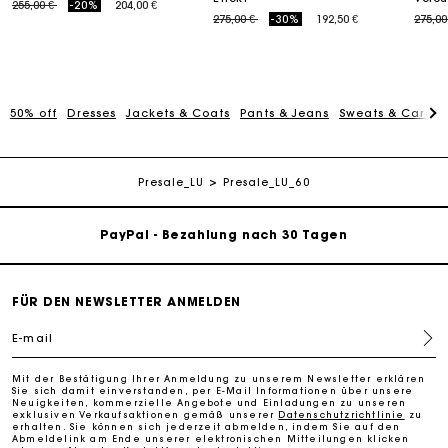
Price reduced from
to
255,00 €
-20%
204,00 €
Price reduced from
to
Price
275,00 €
-30%
192,50 €
275,00
50% off
Dresses
Jackets & Coats
Pants & Jeans
Sweats & Cardi
Die Maje-Geschenkkarte: Die beste Möglichkeit, das
perfekte Geschenk zu machen
Kostenlose Lieferung innerhalb von 2-3 Tagen
Presale_LU
Presale_LU_60
PayPal - Bezahlung nach 30 Tagen
Kostenlose Umtausch & Rücksendung
FÜR DEN NEWSLETTER ANMELDEN
Die Maje-Geschenkkarte: Die beste Möglichkeit, das
E-mail
perfekte Geschenk zu machen
Mit der Bestätigung Ihrer Anmeldung zu unserem Newsletter erklären
Sie sich damit einverstanden, per E-Mail Informationen über unsere
Kostenlose Lieferung innerhalb von 2-3 Tagen
Neuigkeiten, kommerzielle Angebote und Einladungen zu unseren
exklusiven Verkaufsaktionen gemäß unserer
Datenschutzrichtlinie
zu
erhalten. Sie können sich jederzeit abmelden, indem Sie auf den
Abmeldelink am Ende unserer elektronischen Mitteilungen klicken