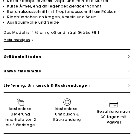
Roter Strickpullover mit Zopf- und Pointelle-Muster
Kurze Ärmel, eng anliegender, gerader Schnitt
Rundhalsausschnitt mit Tropfenausschnitt am Rücken
Rippbündchen an Kragen, Ärmeln und Saum
Aus Baumwolle und Seide
Das Model ist 175 cm groß und trägt Größe FR 1.
Mehr anzeigen
Größenleitfaden
Umweltmerkmale
Lieferung, Umtausch & Rücksendungen
Kostenlose
Kostenlose
Bezahlung nach
Lieferung
Umtausch &
30 Tagen mit
innerhalb von 2
Rücksendung
PayPal
bis 3 Werktage