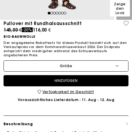
Zeige
den
Look
1
2
3
4
5
6
7
Pullover mit Rundhalsausschnitt
Price reduced from
to
145,00 €
116,00 €
-20%
BIO-BAUMWOLLE
Der angegebene Rabattsatz für dieses Produkt bezieht sich auf den
Verkaufspreis vor dem Sommerschlussverkauf 2026. Der Endpreis
entspricht dem niedrigsten während des Schlussverkaufs
angebotenen Preis.
Größe
HINZUFÜGEN
Verfügbarkeit im Geschäft
Voraussichtliches Lieferdatum
: 11. Aug - 12. Aug
Beschreibung