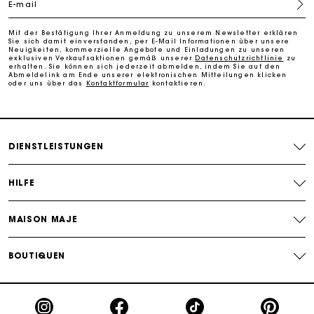
E-mail
Kostenlose Umtausch & Rücksendung
Mit der Bestätigung Ihrer Anmeldung zu unserem Newsletter erklären
Sie sich damit einverstanden, per E-Mail Informationen über unsere
Die Maje-Geschenkkarte: Die beste Möglichkeit, das
Neuigkeiten, kommerzielle Angebote und Einladungen zu unseren
perfekte Geschenk zu machen
exklusiven Verkaufsaktionen gemäß unserer
Datenschutzrichtlinie
zu
erhalten. Sie können sich jederzeit abmelden, indem Sie auf den
Abmeldelink am Ende unserer elektronischen Mitteilungen klicken
oder uns über das
Kontaktformular
kontaktieren.
DIENSTLEISTUNGEN
HILFE
MAISON MAJE
BOUTIQUEN