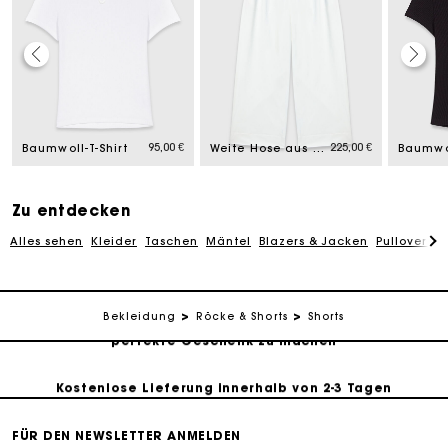
Die Maje-Geschenkkarte: Die beste Möglichkeit, das
perfekte Geschenk zu machen
95,00 €
225,00 €
Baumwoll-T-Shirt
Weite Hose aus Baumwolle
Baumwol
Kostenlose Lieferung innerhalb von 2-3 Tagen
Zu entdecken
PayPal - Bezahlung nach 30 Tagen
Alles sehen
Kleider
Taschen
Mäntel
Blazers & Jacken
Pullover & 
Kostenlose Umtausch & Rücksendung
Die Maje-Geschenkkarte: Die beste Möglichkeit, das
Bekleidung
Röcke & Shorts
Shorts
perfekte Geschenk zu machen
Kostenlose Lieferung innerhalb von 2-3 Tagen
FÜR DEN NEWSLETTER ANMELDEN
PayPal - Bezahlung nach 30 Tagen