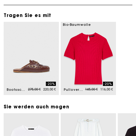
Tragen Sie es mit
Bio-Baumwolle
-20%
-20%
Price reduced from
to
Price reduced from
to
275,00 €
220,00 €
145,00 €
116,00 €
Bootsschuh-Mule aus Leder
Pullover mit Rundhalsausschnitt
Sie werden auch mogen