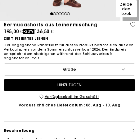
Zeige
den
Look
1
2
3
4
5
6
7
Bermudashorts aus Leinenmischung
Price reduced from
to
195,00 €
136,50 €
-30%
ZERTIFIZIERTES LEINEN
Der angegebene Rabattsatz für dieses Produkt bezieht sich auf den
Verkaufspreis vor dem Sommerschlussverkauf 2026. Der Endpreis
entspricht dem niedrigsten während des Schlussverkaufs
angebotenen Preis.
Größe
HINZUFÜGEN
Verfügbarkeit im Geschäft
Voraussichtliches Lieferdatum
: 08. Aug - 10. Aug
Beschreibung