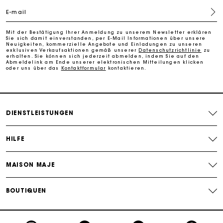
E-mail
Kostenlose Umtausch & Rücksendung
Mit der Bestätigung Ihrer Anmeldung zu unserem Newsletter erklären
Sie sich damit einverstanden, per E-Mail Informationen über unsere
Neuigkeiten, kommerzielle Angebote und Einladungen zu unseren
Die Maje-Geschenkkarte: Die beste Möglichkeit, das
exklusiven Verkaufsaktionen gemäß unserer
Datenschutzrichtlinie
zu
perfekte Geschenk zu machen
erhalten. Sie können sich jederzeit abmelden, indem Sie auf den
Abmeldelink am Ende unserer elektronischen Mitteilungen klicken
oder uns über das
Kontaktformular
kontaktieren.
DIENSTLEISTUNGEN
HILFE
MAISON MAJE
BOUTIQUEN