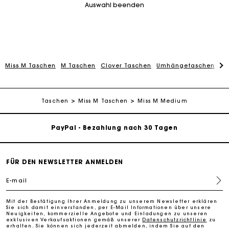
Auswahl beenden
Miss M Taschen
M Taschen
Clover Taschen
Umhängetaschen
Sc
Die Maje-Geschenkkarte: Die beste Möglichkeit, das
perfekte Geschenk zu machen
Kostenlose Lieferung innerhalb von 2-3 Tagen
Taschen
Miss M Taschen
Miss M Medium
PayPal - Bezahlung nach 30 Tagen
Kostenlose Umtausch & Rücksendung
FÜR DEN NEWSLETTER ANMELDEN
Die Maje-Geschenkkarte: Die beste Möglichkeit, das
E-mail
perfekte Geschenk zu machen
Mit der Bestätigung Ihrer Anmeldung zu unserem Newsletter erklären
Sie sich damit einverstanden, per E-Mail Informationen über unsere
Kostenlose Lieferung innerhalb von 2-3 Tagen
Neuigkeiten, kommerzielle Angebote und Einladungen zu unseren
exklusiven Verkaufsaktionen gemäß unserer
Datenschutzrichtlinie
zu
erhalten. Sie können sich jederzeit abmelden, indem Sie auf den