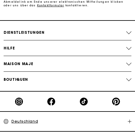
Abmeldelink am Ende unserer elektronischen Mitteilungen klicken
oder uns über das
Kontaktformular
kontaktieren.
PayPal - Bezahlung nach 30 Tagen
Kostenlose Umtausch & Rücksendung
DIENSTLEISTUNGEN
Die Maje-Geschenkkarte: Die beste Möglichkeit, das
perfekte Geschenk zu machen
HILFE
MAISON MAJE
BOUTIQUEN
Deutschland