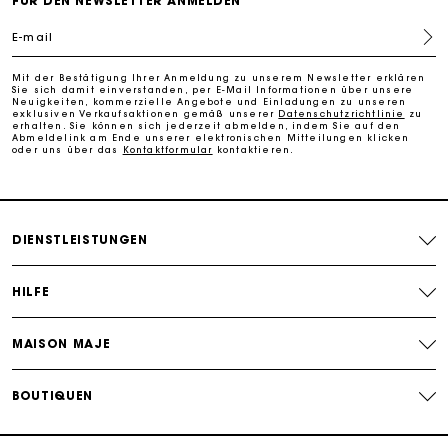
FÜR DEN NEWSLETTER ANMELDEN
E-mail
Kostenlose Umtausch & Rücksendung
Mit der Bestätigung Ihrer Anmeldung zu unserem Newsletter erklären
Sie sich damit einverstanden, per E-Mail Informationen über unsere
Die Maje-Geschenkkarte: Die beste Möglichkeit, das
Neuigkeiten, kommerzielle Angebote und Einladungen zu unseren
exklusiven Verkaufsaktionen gemäß unserer
Datenschutzrichtlinie
zu
perfekte Geschenk zu machen
erhalten. Sie können sich jederzeit abmelden, indem Sie auf den
Abmeldelink am Ende unserer elektronischen Mitteilungen klicken
oder uns über das
Kontaktformular
kontaktieren.
DIENSTLEISTUNGEN
HILFE
MAISON MAJE
BOUTIQUEN