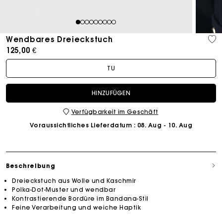
1
2
3
4
5
6
7
8
9
Wendbares Dreieckstuch
125,00 €
TU
HINZUFÜGEN
Verfügbarkeit im Geschäft
Voraussichtliches Lieferdatum
: 08. Aug - 10. Aug
Beschreibung
Dreieckstuch aus Wolle und Kaschmir
Polka-Dot-Muster und wendbar
Kontrastierende Bordüre im Bandana-Stil
Feine Verarbeitung und weiche Haptik