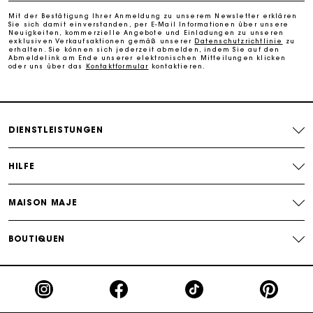
perfekte Geschenk zu machen
Mit der Bestätigung Ihrer Anmeldung zu unserem Newsletter erklären
Sie sich damit einverstanden, per E-Mail Informationen über unsere
Kostenlose Lieferung innerhalb von 2-3 Tagen
Neuigkeiten, kommerzielle Angebote und Einladungen zu unseren
exklusiven Verkaufsaktionen gemäß unserer
Datenschutzrichtlinie
zu
erhalten. Sie können sich jederzeit abmelden, indem Sie auf den
Abmeldelink am Ende unserer elektronischen Mitteilungen klicken
oder uns über das
Kontaktformular
kontaktieren.
PayPal - Bezahlung nach 30 Tagen
Kostenlose Umtausch & Rücksendung
DIENSTLEISTUNGEN
Die Maje-Geschenkkarte: Die beste Möglichkeit, das
perfekte Geschenk zu machen
HILFE
MAISON MAJE
BOUTIQUEN