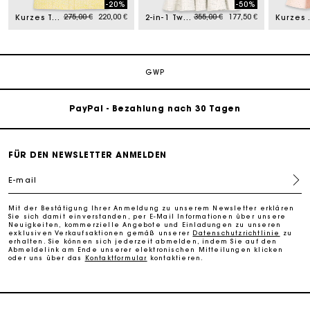
-20%
-50%
om
Price reduced from
to
Price reduced from
to
275,00 €
220,00 €
355,00 €
177,50 €
Kurzes Tweedkleid
2-in-1 Tweed-Kleid
Kurzes au
Die Maje-Geschenkkarte: Die beste Möglichkeit, das
perfekte Geschenk zu machen
Kostenlose Lieferung innerhalb von 2-3 Tagen
GWP
PayPal - Bezahlung nach 30 Tagen
Kostenlose Umtausch & Rücksendung
FÜR DEN NEWSLETTER ANMELDEN
Die Maje-Geschenkkarte: Die beste Möglichkeit, das
E-mail
perfekte Geschenk zu machen
Mit der Bestätigung Ihrer Anmeldung zu unserem Newsletter erklären
Sie sich damit einverstanden, per E-Mail Informationen über unsere
Kostenlose Lieferung innerhalb von 2-3 Tagen
Neuigkeiten, kommerzielle Angebote und Einladungen zu unseren
exklusiven Verkaufsaktionen gemäß unserer
Datenschutzrichtlinie
zu
erhalten. Sie können sich jederzeit abmelden, indem Sie auf den
Abmeldelink am Ende unserer elektronischen Mitteilungen klicken
oder uns über das
Kontaktformular
kontaktieren.
PayPal - Bezahlung nach 30 Tagen
Kostenlose Umtausch & Rücksendung