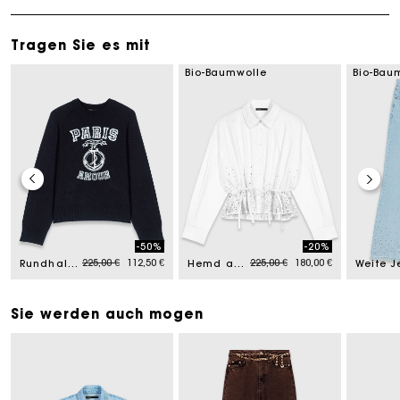
Tragen Sie es mit
Bio-Baumwolle
Bio-Bau
-50%
-20%
om
Price reduced from
to
Price reduced from
to
225,00 €
112,50 €
225,00 €
180,00 €
Rundhalspullover mit Schriftzug
Hemd aus Baumwolle mit Strass
Sie werden auch mogen