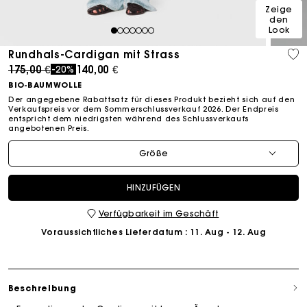
Zeige
den
Look
1
2
3
4
5
6
7
Rundhals-Cardigan mit Strass
Price reduced from
to
175,00 €
140,00 €
-20%
BIO-BAUMWOLLE
Der angegebene Rabattsatz für dieses Produkt bezieht sich auf den
Verkaufspreis vor dem Sommerschlussverkauf 2026. Der Endpreis
entspricht dem niedrigsten während des Schlussverkaufs
angebotenen Preis.
Größe
HINZUFÜGEN
Verfügbarkeit im Geschäft
Voraussichtliches Lieferdatum
: 11. Aug - 12. Aug
Beschreibung