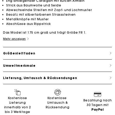
Eng anliegender Cardigan mit kurzen Ärmeln
Strick aus Baumwolle und Seide
Abwechselnde Streifen mit Zopf- und Lochmuster
Besatz mit silberfarbenen Strasssteinen
Metallknöpfe mit Muster
Abschlüsse aus Rippstrick
Das Model ist 175 cm groß und trägt Größe FR 1.
Mehr anzeigen
Größenleitfaden
Umweltmerkmale
Lieferung, Umtausch & Rücksendungen
Kostenlose
Kostenlose
Bezahlung nach
Lieferung
Umtausch &
30 Tagen mit
innerhalb von 2
Rücksendung
PayPal
bis 3 Werktage