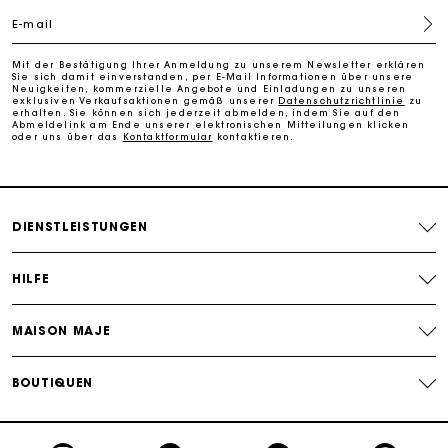
E-mail
Kostenlose Umtausch & Rücksendung
Mit der Bestätigung Ihrer Anmeldung zu unserem Newsletter erklären
Sie sich damit einverstanden, per E-Mail Informationen über unsere
Die Maje-Geschenkkarte: Die beste Möglichkeit, das
Neuigkeiten, kommerzielle Angebote und Einladungen zu unseren
perfekte Geschenk zu machen
exklusiven Verkaufsaktionen gemäß unserer
Datenschutzrichtlinie
zu
erhalten. Sie können sich jederzeit abmelden, indem Sie auf den
Abmeldelink am Ende unserer elektronischen Mitteilungen klicken
oder uns über das
Kontaktformular
kontaktieren.
DIENSTLEISTUNGEN
HILFE
MAISON MAJE
BOUTIQUEN