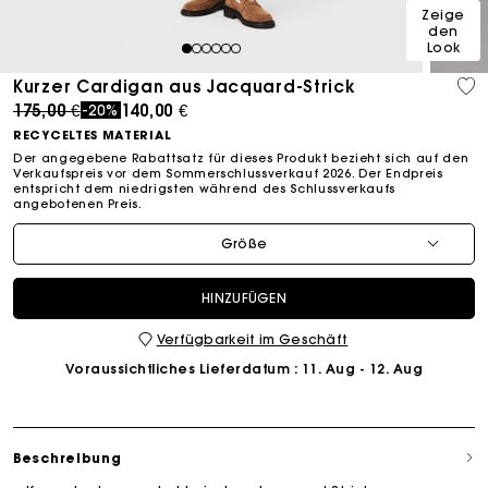
Zeige
den
Look
1
2
3
4
5
6
Kurzer Cardigan aus Jacquard-Strick
Price reduced from
to
175,00 €
140,00 €
-20%
RECYCELTES MATERIAL
Der angegebene Rabattsatz für dieses Produkt bezieht sich auf den
Verkaufspreis vor dem Sommerschlussverkauf 2026. Der Endpreis
entspricht dem niedrigsten während des Schlussverkaufs
angebotenen Preis.
Größe
HINZUFÜGEN
Verfügbarkeit im Geschäft
Voraussichtliches Lieferdatum
: 11. Aug - 12. Aug
Beschreibung