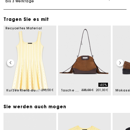
bis 3 Werktage
Tragen Sie es mit
Recyceltes Material
-40%
Price reduced from
to
295,00 €
335,00 €
201,00 €
Kurzes Kleid aus Jacquard-Strick
Tasche Miss M Mini, Leder & Wildleder
Sie werden auch mogen