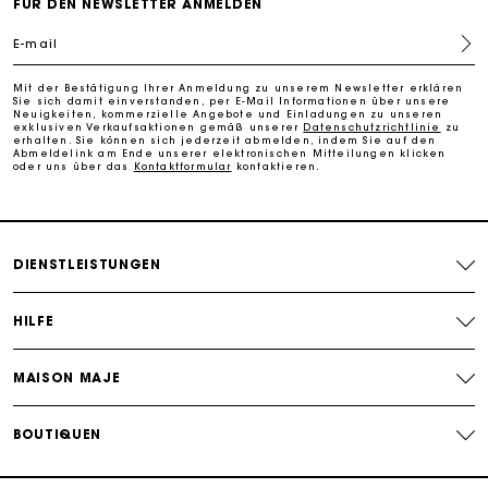
FÜR DEN NEWSLETTER ANMELDEN
E-mail
Kostenlose Umtausch & Rücksendung
Mit der Bestätigung Ihrer Anmeldung zu unserem Newsletter erklären
Sie sich damit einverstanden, per E-Mail Informationen über unsere
Die Maje-Geschenkkarte: Die beste Möglichkeit, das
Neuigkeiten, kommerzielle Angebote und Einladungen zu unseren
perfekte Geschenk zu machen
exklusiven Verkaufsaktionen gemäß unserer
Datenschutzrichtlinie
zu
erhalten. Sie können sich jederzeit abmelden, indem Sie auf den
Abmeldelink am Ende unserer elektronischen Mitteilungen klicken
oder uns über das
Kontaktformular
kontaktieren.
DIENSTLEISTUNGEN
HILFE
MAISON MAJE
BOUTIQUEN