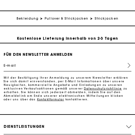
Kostenlose Umtausch & Rücksendung
Die Maje-Geschenkkarte: Die beste Möglichkeit, das
Bekleidung
Pullover & Strickjacken
Strickjacken
perfekte Geschenk zu machen
Kostenlose Lieferung innerhalb von 2-3 Tagen
PayPal - Bezahlung nach 30 Tagen
FÜR DEN NEWSLETTER ANMELDEN
E-mail
Kostenlose Umtausch & Rücksendung
Mit der Bestätigung Ihrer Anmeldung zu unserem Newsletter erklären
Sie sich damit einverstanden, per E-Mail Informationen über unsere
Die Maje-Geschenkkarte: Die beste Möglichkeit, das
Neuigkeiten, kommerzielle Angebote und Einladungen zu unseren
exklusiven Verkaufsaktionen gemäß unserer
Datenschutzrichtlinie
zu
perfekte Geschenk zu machen
erhalten. Sie können sich jederzeit abmelden, indem Sie auf den
Abmeldelink am Ende unserer elektronischen Mitteilungen klicken
oder uns über das
Kontaktformular
kontaktieren.
DIENSTLEISTUNGEN