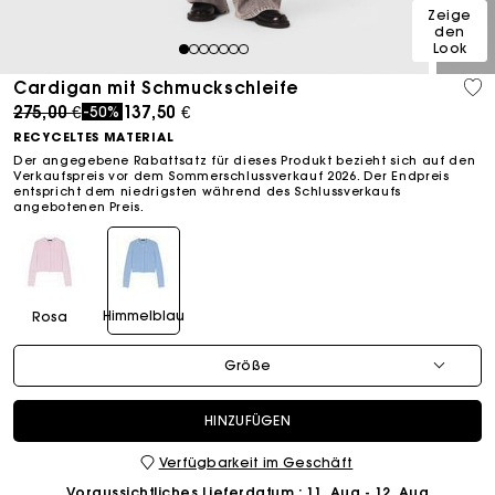
Zeige
den
Look
1
2
3
4
5
6
7
Cardigan mit Schmuckschleife
Price reduced from
to
275,00 €
137,50 €
-50%
RECYCELTES MATERIAL
Der angegebene Rabattsatz für dieses Produkt bezieht sich auf den
Verkaufspreis vor dem Sommerschlussverkauf 2026. Der Endpreis
entspricht dem niedrigsten während des Schlussverkaufs
angebotenen Preis.
Himmelblau
Rosa
Größe
HINZUFÜGEN
Verfügbarkeit im Geschäft
Voraussichtliches Lieferdatum
: 11. Aug - 12. Aug