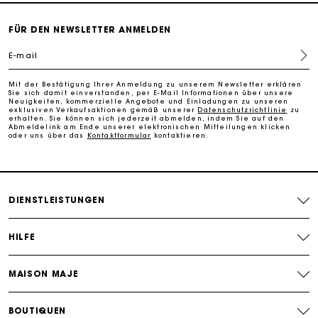
Kostenlose Umtausch & Rücksendung
FÜR DEN NEWSLETTER ANMELDEN
Die Maje-Geschenkkarte: Die beste Möglichkeit, das
E-mail
perfekte Geschenk zu machen
Mit der Bestätigung Ihrer Anmeldung zu unserem Newsletter erklären
Sie sich damit einverstanden, per E-Mail Informationen über unsere
Kostenlose Lieferung innerhalb von 2-3 Tagen
Neuigkeiten, kommerzielle Angebote und Einladungen zu unseren
exklusiven Verkaufsaktionen gemäß unserer
Datenschutzrichtlinie
zu
erhalten. Sie können sich jederzeit abmelden, indem Sie auf den
Abmeldelink am Ende unserer elektronischen Mitteilungen klicken
oder uns über das
Kontaktformular
kontaktieren.
PayPal - Bezahlung nach 30 Tagen
Kostenlose Umtausch & Rücksendung
DIENSTLEISTUNGEN
Die Maje-Geschenkkarte: Die beste Möglichkeit, das
perfekte Geschenk zu machen
HILFE
MAISON MAJE
BOUTIQUEN