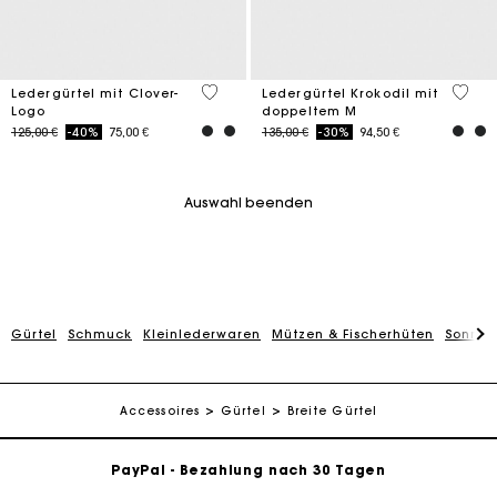
3,1 out of 5 Customer Rating
5 out 
Ledergürtel mit Clover-
Ledergürtel Krokodil mit
Logo
doppeltem M
Price reduced from
to
Price reduced from
to
125,00 €
-40%
75,00 €
135,00 €
-30%
94,50 €
Auswahl beenden
Gürtel
Schmuck
Kleinlederwaren
Mützen & Fischerhüten
Sonnen
Die Maje-Geschenkkarte: Die beste Möglichkeit, das
perfekte Geschenk zu machen
Kostenlose Lieferung innerhalb von 2-3 Tagen
Accessoires
Gürtel
Breite Gürtel
PayPal - Bezahlung nach 30 Tagen