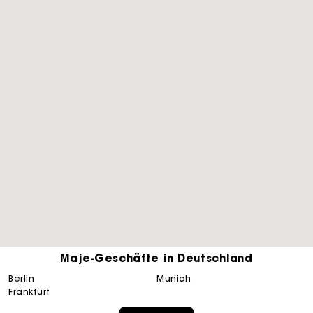
Maje-Geschäfte in Deutschland
berlin
munich
Die Maje-Geschenkkarte: Die beste Möglichkeit, das
perfekte Geschenk zu machen
frankfurt