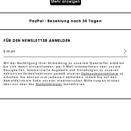
Mehr anzeigen
Kostenlose Lieferung innerhalb von 2-3 Tagen
PayPal - Bezahlung nach 30 Tagen
Kostenlose Umtausch & Rücksendung
FÜR DEN NEWSLETTER ANMELDEN
Die Maje-Geschenkkarte: Die beste Möglichkeit, das
E-mail
perfekte Geschenk zu machen
Mit der Bestätigung Ihrer Anmeldung zu unserem Newsletter erklären
Sie sich damit einverstanden, per E-Mail Informationen über unsere
Kostenlose Lieferung innerhalb von 2-3 Tagen
Neuigkeiten, kommerzielle Angebote und Einladungen zu unseren
exklusiven Verkaufsaktionen gemäß unserer
Datenschutzrichtlinie
zu
erhalten. Sie können sich jederzeit abmelden, indem Sie auf den
Abmeldelink am Ende unserer elektronischen Mitteilungen klicken
oder uns über das
Kontaktformular
kontaktieren.
PayPal - Bezahlung nach 30 Tagen
Kostenlose Umtausch & Rücksendung
DIENSTLEISTUNGEN
Die Maje-Geschenkkarte: Die beste Möglichkeit, das
perfekte Geschenk zu machen
HILFE