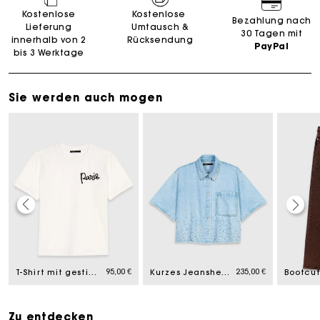
Kostenlose
Kostenlose
Bezahlung nach
Lieferung
Umtausch &
30 Tagen mit
innerhalb von 2
Rücksendung
PayPal
bis 3 Werktage
Sie werden auch mogen
Die Maje-Geschenkkarte: Die beste Möglichkeit, das
perfekte Geschenk zu machen
Kostenlose Lieferung innerhalb von 2-3 Tagen
95,00 €
235,00 €
T-Shirt mit gesticktem Paris-Logo
Kurzes Jeanshemd mit Strass
PayPal - Bezahlung nach 30 Tagen
Zu entdecken