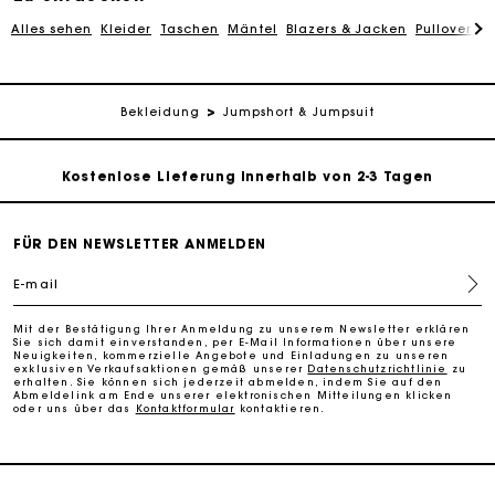
Alles sehen
Kleider
Taschen
Mäntel
Blazers & Jacken
Pullover & 
Kostenlose Umtausch & Rücksendung
Die Maje-Geschenkkarte: Die beste Möglichkeit, das
Bekleidung
Jumpshort & Jumpsuit
perfekte Geschenk zu machen
Kostenlose Lieferung innerhalb von 2-3 Tagen
PayPal - Bezahlung nach 30 Tagen
FÜR DEN NEWSLETTER ANMELDEN
E-mail
Kostenlose Umtausch & Rücksendung
Mit der Bestätigung Ihrer Anmeldung zu unserem Newsletter erklären
Sie sich damit einverstanden, per E-Mail Informationen über unsere
Die Maje-Geschenkkarte: Die beste Möglichkeit, das
Neuigkeiten, kommerzielle Angebote und Einladungen zu unseren
perfekte Geschenk zu machen
exklusiven Verkaufsaktionen gemäß unserer
Datenschutzrichtlinie
zu
erhalten. Sie können sich jederzeit abmelden, indem Sie auf den
Abmeldelink am Ende unserer elektronischen Mitteilungen klicken
oder uns über das
Kontaktformular
kontaktieren.