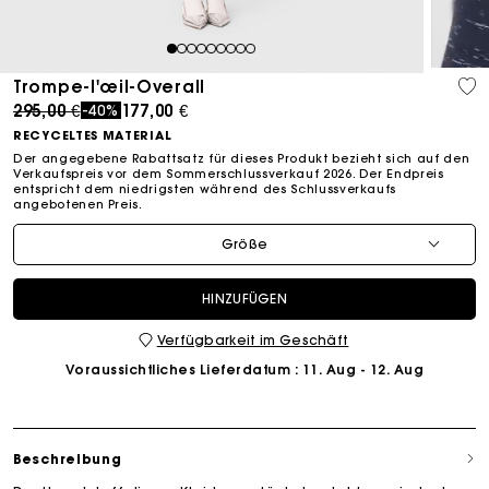
1
2
3
4
5
6
7
8
9
Trompe-l'œil-Overall
Price reduced from
to
295,00 €
177,00 €
-40%
RECYCELTES MATERIAL
Der angegebene Rabattsatz für dieses Produkt bezieht sich auf den
Verkaufspreis vor dem Sommerschlussverkauf 2026. Der Endpreis
entspricht dem niedrigsten während des Schlussverkaufs
angebotenen Preis.
Größe
HINZUFÜGEN
Verfügbarkeit im Geschäft
Voraussichtliches Lieferdatum
: 11. Aug - 12. Aug
Beschreibung