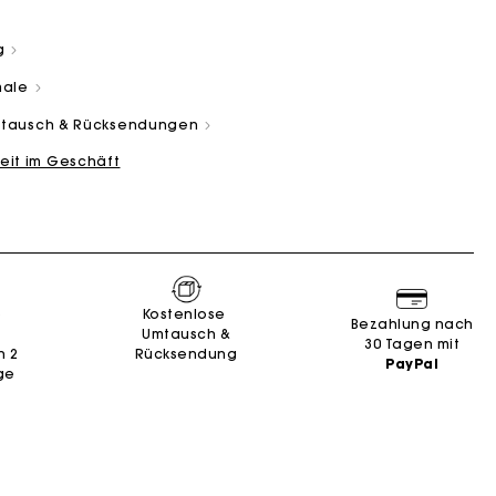
g
male
Umtausch & Rücksendungen
eit im Geschäft
and
Summer Suitcase
Miss M Tasche
Kleider
Unsere engagements
Accessoires
n
n
Entdecken
Entdecken
Entdecken
Entdecken
Entdecken
e
Kostenlose
Bezahlung nach
Umtausch &
30 Tagen mit
n 2
Rücksendung
PayPal
ge