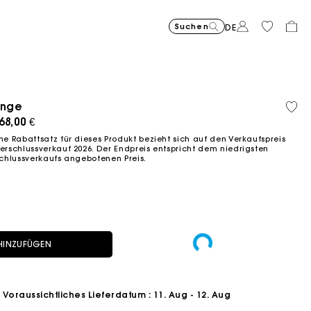
Suchen
DE
Price reduce
Tasche Miss 
375,00
to
€
Price reduced from
Pric
Skaterkleid mit Sch
295,00
Kurze
295,0
inge
Bio-
-30%
262,50
to
to
€
€
Fließendes langes Kleid mit P
355,00
Milpli Gazette Ve
325,00
Balloon
215,00
Baum
ced from
68,00 €
-50%
-2
€
147,50
236,0
€
€
€
€
€
 Rabattsatz für dieses Produkt bezieht sich auf den Verkaufspreis
schlussverkauf 2026. Der Endpreis entspricht dem niedrigsten
chlussverkaufs angebotenen Preis.
HINZUFÜGEN
Voraussichtliches Lieferdatum
: 11. Aug - 12. Aug