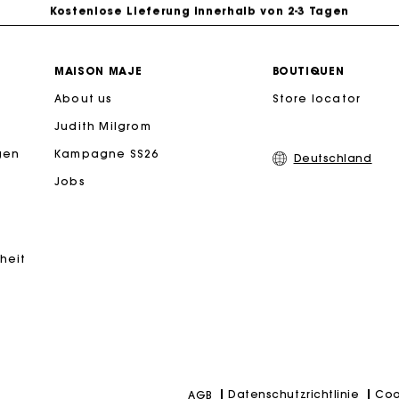
Kostenlose Lieferung innerhalb von 2-3 Tagen
PayPal - Bezahlung nach 30 Tagen
MAISON MAJE
BOUTIQUEN
About us
Store locator
Kostenlose Umtausch & Rücksendung
Judith Milgrom
eschenkkarte: Die beste Möglichkeit, das perfekte Geschen
gen
Kampagne SS26
Deutschland
Jobs
iheit
Datenschutzrichtlinie
Coo
AGB