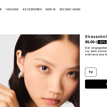
R
TASCHEN
ACCESSOIRES
NEW IN
SECOND HAND
Strassohrr
Price redu
to
85,00 €
-20%
Der angegebene
vor dem Sommer
während des S
TU
Miss M Tasche
Miss M Pouch Tasche