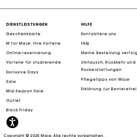
DIENSTLEISTUNGEN
HILFE
Geschenkkarte
Kontaktiere uns
M for Maje: Ihre Vorteile
FAQ
Die Maje-G
Online-reservierung
Meine Bestellung verfol
Vorteile für studierende
Umtausch, Rückkehr und
Rückerstattungen
Exclusive Days
Pflegetipps von Maje
Sale
Erklärung zur Barrierefre
Mid-Season Sale
Outlet
Black Friday
Copyright © 2025 Maje. Alle rechte vorbehalten.