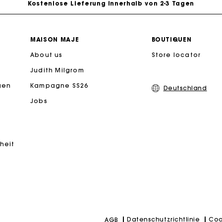
PayPal - Bezahlung nach 30 Tagen
MAISON MAJE
BOUTIQUEN
About us
Store locator
Kostenlose Umtausch & Rücksendung
Judith Milgrom
eschenkkarte: Die beste Möglichkeit, das perfekte Geschen
gen
Kampagne SS26
Deutschland
Jobs
iheit
Datenschutzrichtlinie
Coo
AGB