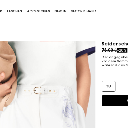
R
TASCHEN
ACCESSOIRES
NEW IN
SECOND HAND
Seidenscha
Price redu
to
75,00 €
-20%
Der angegebene
vor dem Sommer
während des S
TU
Miss M Tasche
Miss M Pouch Tasche