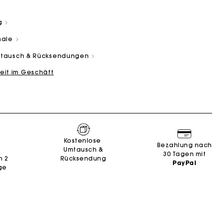
g
male
Umtausch & Rücksendungen
eit im Geschäft
and
Summer Suitcase
Miss M Tasche
Kleider
Unsere engagements
Accessoires
n
n
Entdecken
Entdecken
Entdecken
Entdecken
Entdecken
e
Kostenlose
Bezahlung nach
Umtausch &
30 Tagen mit
n 2
Rücksendung
PayPal
ge