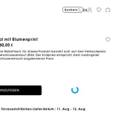
Suchen
DE
Price reduce
Tasche Miss 
375,00
to
€
Price reduced from
Pric
Skaterkleid mit Sch
295,00
Kurze
295,0
l mit Blumenprint
Bio-
Sold
-30%
262,50
to
to
€
€
Fließendes langes Kleid mit P
355,00
Milpli Gazette Ve
325,00
Balloon
215,00
Baum
out
ced from
60,00 €
-50%
-2
€
147,50
236,0
€
€
€
€
€
 Rabattsatz für dieses Produkt bezieht sich auf den Verkaufspreis
schlussverkauf 2026. Der Endpreis entspricht dem niedrigsten
chlussverkaufs angebotenen Preis.
HINZUFÜGEN
Voraussichtliches Lieferdatum
: 11. Aug - 12. Aug