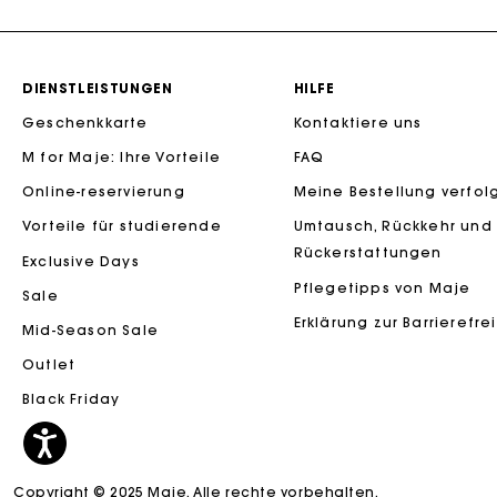
DIENSTLEISTUNGEN
HILFE
Geschenkkarte
Kontaktiere uns
M for Maje: Ihre Vorteile
FAQ
Die Maje-G
Online-reservierung
Meine Bestellung verfol
Vorteile für studierende
Umtausch, Rückkehr und
Rückerstattungen
Exclusive Days
Pflegetipps von Maje
Sale
Erklärung zur Barrierefre
Mid-Season Sale
Outlet
Black Friday
Copyright © 2025 Maje. Alle rechte vorbehalten.