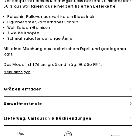
Der Hauptstoff dieses Kleidungsstücks besteht zu mindestens
50 % aus Wollfasern aus einer zertifizierten Lieferkette.
Poloshirt-Pullover aus vertikalem Rippstrick
Figurbetonter, körpernaher Schnitt
Woll-Seiden-Gemisch
7 weiße Knöpfe
Schmal zulaufende lange Ärmel
Mit einer Mischung aus technischem Esprit und gediegener
Raffi
Das Model ist 176 cm groß und trägt Größe FR 1.
Mehr anzeigen
Größenleitfaden
Umweltmerkmale
Lieferung, Umtausch & Rücksendungen