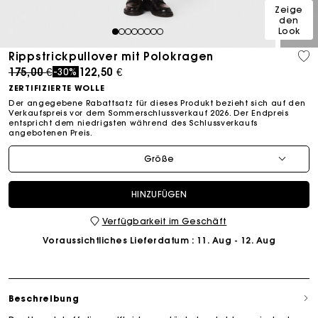
Zeige
den
Look
1
2
3
4
5
6
7
8
Rippstrickpullover mit Polokragen
Price reduced from
to
175,00 €
122,50 €
-30%
ZERTIFIZIERTE WOLLE
Der angegebene Rabattsatz für dieses Produkt bezieht sich auf den
Verkaufspreis vor dem Sommerschlussverkauf 2026. Der Endpreis
entspricht dem niedrigsten während des Schlussverkaufs
angebotenen Preis.
Größe
HINZUFÜGEN
Verfügbarkeit im Geschäft
Voraussichtliches Lieferdatum
: 11. Aug - 12. Aug
Beschreibung