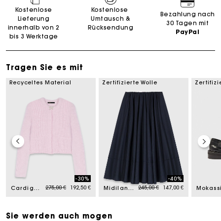
Kostenlose
Kostenlose
Bezahlung nach
Lieferung
Umtausch &
30 Tagen mit
innerhalb von 2
Rücksendung
PayPal
bis 3 Werktage
Tragen Sie es mit
Recyceltes Material
Zertifizierte Wolle
Zertifiz
-30%
-40%
Price reduced from
to
Price reduced from
to
275,00 €
192,50 €
245,00 €
147,00 €
Cardigan mit Schmuckschleife
Midilanger Kostümrock mit Streifen
Sie werden auch mogen