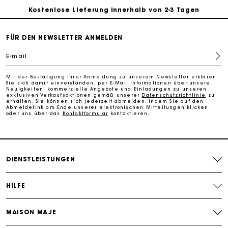
Kostenlose Lieferung innerhalb von 2-3 Tagen
PayPal - Bezahlung nach 30 Tagen
FÜR DEN NEWSLETTER ANMELDEN
E-mail
Kostenlose Umtausch & Rücksendung
Mit der Bestätigung Ihrer Anmeldung zu unserem Newsletter erklären
Sie sich damit einverstanden, per E-Mail Informationen über unsere
Die Maje-Geschenkkarte: Die beste Möglichkeit, das
Neuigkeiten, kommerzielle Angebote und Einladungen zu unseren
exklusiven Verkaufsaktionen gemäß unserer
Datenschutzrichtlinie
zu
perfekte Geschenk zu machen
erhalten. Sie können sich jederzeit abmelden, indem Sie auf den
Abmeldelink am Ende unserer elektronischen Mitteilungen klicken
oder uns über das
Kontaktformular
kontaktieren.
DIENSTLEISTUNGEN
HILFE
MAISON MAJE